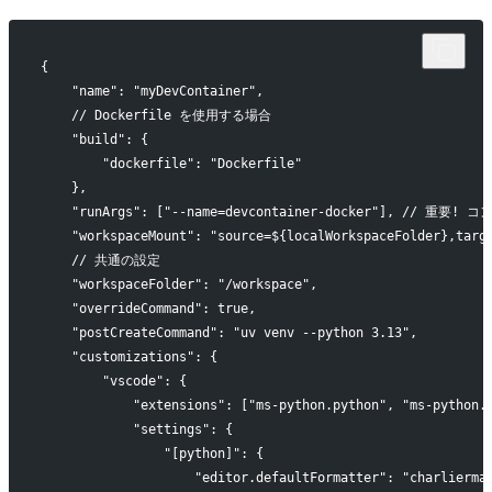
{
    "name": "myDevContainer",
    // Dockerfile を使用する場合
    "build": {
        "dockerfile": "Dockerfile"
    },
    "runArgs": ["--name=devcontainer-docker"], // 重要
    "workspaceMount": "source=${localWorkspaceFolder},targ
    // 共通の設定
    "workspaceFolder": "/workspace",
    "overrideCommand": true,
    "postCreateCommand": "uv venv --python 3.13",
    "customizations": {
        "vscode": {
            "extensions": ["ms-python.python", "ms-python.
            "settings": {
                "[python]": {
                    "editor.defaultFormatter": "charlierma