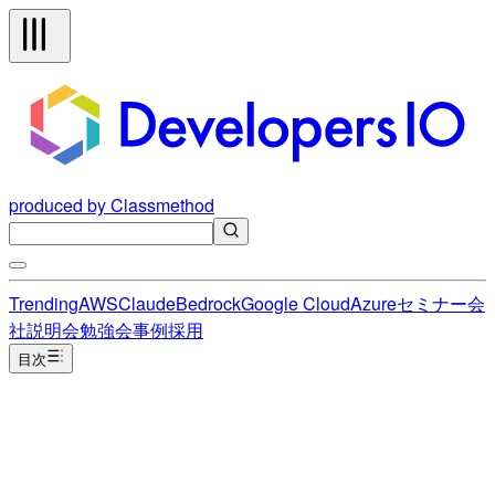
produced by Classmethod
Trending
AWS
Claude
Bedrock
Google Cloud
Azure
セミナー
会
社説明会
勉強会
事例
採用
目次