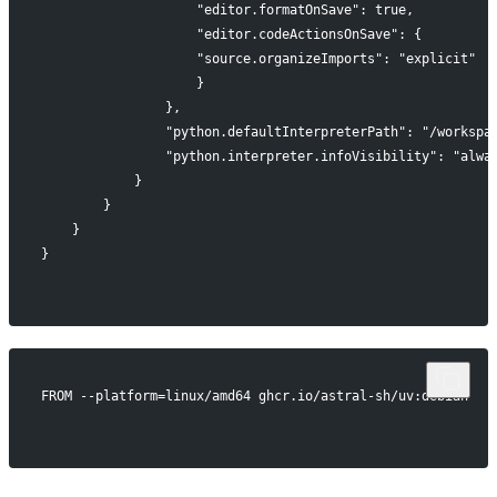
                    "editor.formatOnSave": true,
                    "editor.codeActionsOnSave": {
                    "source.organizeImports": "explicit"
                    }
                },
                "python.defaultInterpreterPath": "/workspa
                "python.interpreter.infoVisibility": "alwa
            }
        }
    }
}
FROM --platform=linux/amd64 ghcr.io/astral-sh/uv:debian