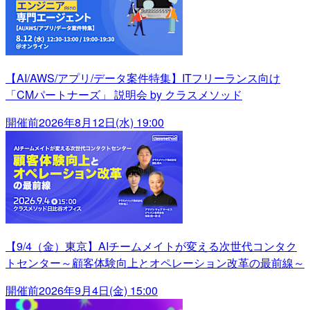
【AI/AWS/アプリ/データ案件特集】ITフリーランス向け
「CMパートナーズ」 説明会 by クラスメソッド
開催前
2026年8月12日(水) 19:00
【9/4（金）東京】AIチームメイトが変える次世代コンタク
トセンター～顧客体験向上とオペレーション改革の最前線～
開催前
2026年9月4日(金) 15:00