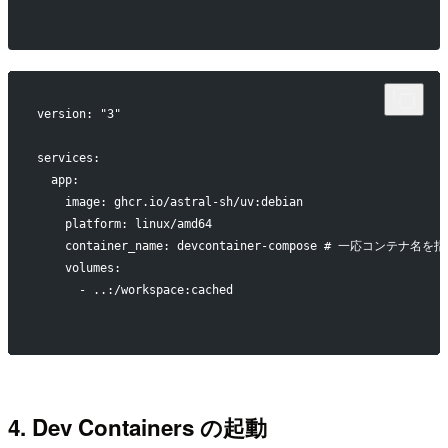
version: "3"
services:
  app:
    image: ghcr.io/astral-sh/uv:debian
    platform: linux/amd64
    container_name: devcontainer-compose # 一応コンテナ名を
    volumes:
      - ..:/workspace:cached
4. Dev Containers の起動