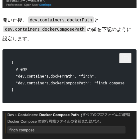
開いた後、
と
dev.containers.dockerPath
の値を下記のように
dev.containers.dockerComposePath
設定します。
{
  # 省略
  "dev.containers.dockerPath": "finch",
  "dev.containers.dockerComposePath": "finch compose"
}