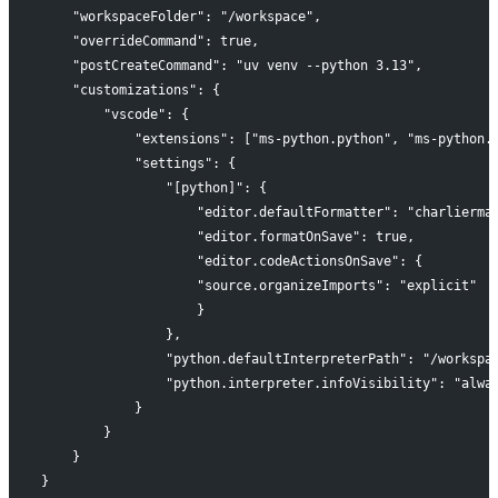
    "workspaceFolder": "/workspace",
    "overrideCommand": true,
    "postCreateCommand": "uv venv --python 3.13",
    "customizations": {
        "vscode": {
            "extensions": ["ms-python.python", "ms-python.
            "settings": {
                "[python]": {
                    "editor.defaultFormatter": "charlierma
                    "editor.formatOnSave": true,
                    "editor.codeActionsOnSave": {
                    "source.organizeImports": "explicit"
                    }
                },
                "python.defaultInterpreterPath": "/workspa
                "python.interpreter.infoVisibility": "alwa
            }
        }
    }
}