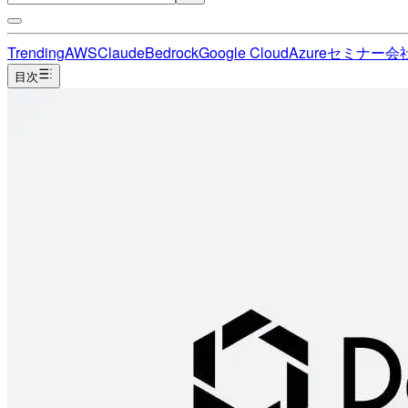
Trending
AWS
Claude
Bedrock
Google Cloud
Azure
セミナー
会
目次