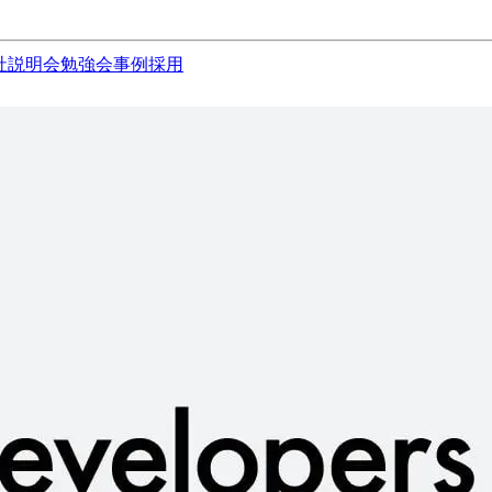
社説明会
勉強会
事例
採用