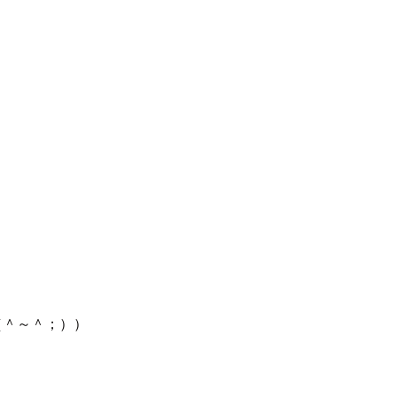
（＾～＾；））