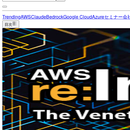
Trending
AWS
Claude
Bedrock
Google Cloud
Azure
セミナー
会
目次