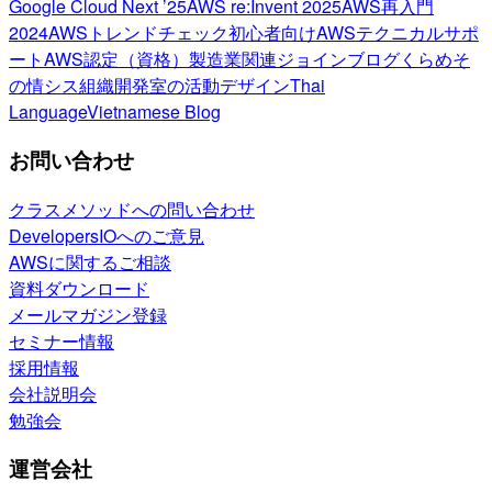
Google Cloud Next ’25
AWS re:Invent 2025
AWS再入門
2024
AWSトレンドチェック
初心者向け
AWSテクニカルサポ
ート
AWS認定（資格）
製造業関連
ジョインブログ
くらめそ
の情シス
組織開発室の活動
デザイン
Thai
Language
Vietnamese Blog
お問い合わせ
クラスメソッドへの問い合わせ
DevelopersIOへのご意見
AWSに関するご相談
資料ダウンロード
メールマガジン登録
セミナー情報
採用情報
会社説明会
勉強会
運営会社