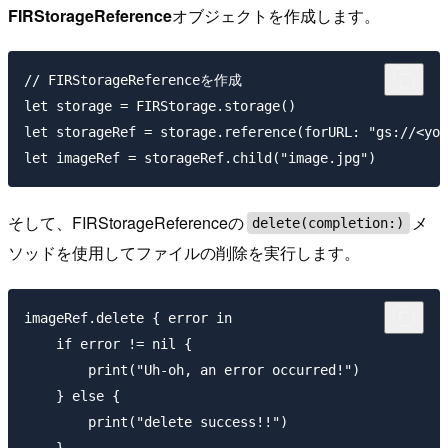
FIRStorageReference
オブジェクトを作成します。
// FIRStorageReferenceを作成

let storage = FIRStorage.storage()

let storageRef = storage.reference(forURL: "gs://<you
そして、FIRStorageReferenceの
メ
delete(completion:)
ソッドを使用してファイルの削除を実行します。
imageRef.delete { error in

    if error != nil {

        print("Uh-oh, an error occurred!")

    } else {

        print("delete success!!")

    }
