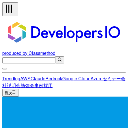
produced by Classmethod
Trending
AWS
Claude
Bedrock
Google Cloud
Azure
セミナー
会
社説明会
勉強会
事例
採用
目次