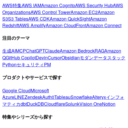
AWS特集
AWS IAM
Amazon Cognito
AWS Security Hub
AWS
Organizations
AWS Control Tower
Amazon EC2
Amazon
S3
S3 Tables
AWS CDK
Amazon QuickSight
Amazon
Redshift
AWS Amplify
Amazon CloudFront
Amazon Connect
注目のテーマ
生成AI
MCP
ChatGPT
Claude
Amazon Bedrock
RAG
Amazon
Q
GitHub Copilot
Devin
Cursor
Obsidian
モダンデータスタック
Python
セキュリティ
PM
プロダクトやサービスで探す
Google Cloud
Microsoft
Azure
LINE
Zendesk
Auth0
Tableau
Snowflake
Alteryx
インフォ
マティカ
dbt
DuckDB
Cloudflare
Splunk
Vision One
Notion
特集やシリーズから探す