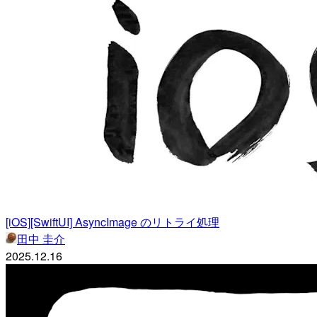
[iOS][SwiftUI] AsyncImage のリトライ処理
田中 圭介
2025.12.16