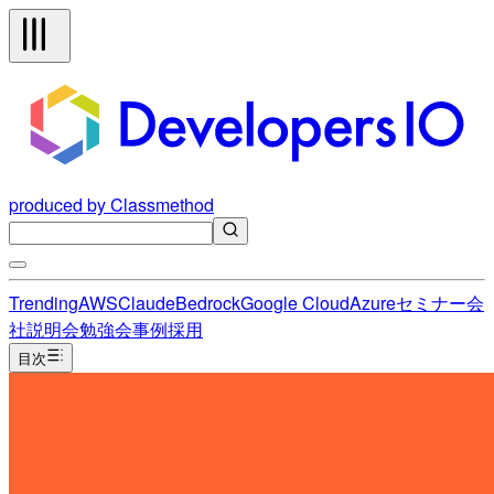
produced by Classmethod
Trending
AWS
Claude
Bedrock
Google Cloud
Azure
セミナー
会
社説明会
勉強会
事例
採用
目次