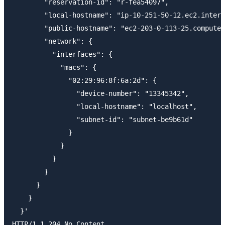
        "reservation-id": "r-fea54097",

        "local-hostname": "ip-10-251-50-12.ec2.intern
        "public-hostname": "ec2-203-0-113-25.compute-
        "network": {

          "interfaces": {

            "macs": {

              "02:29:96:8f:6a:2d": {

                "device-number": "13345342",

                "local-hostname": "localhost",

                "subnet-id": "subnet-be9b61d"

              }

            }

          }

        }

      }

    }

  }'

HTTP/1.1 204 No Content
