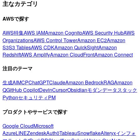
主なカテゴリ
AWSで探す
AWS特集
AWS IAM
Amazon Cognito
AWS Security Hub
AWS
Organizations
AWS Control Tower
Amazon EC2
Amazon
S3
S3 Tables
AWS CDK
Amazon QuickSight
Amazon
Redshift
AWS Amplify
Amazon CloudFront
Amazon Connect
注目のテーマ
生成AI
MCP
ChatGPT
Claude
Amazon Bedrock
RAG
Amazon
Q
GitHub Copilot
Devin
Cursor
Obsidian
モダンデータスタック
Python
セキュリティ
PM
プロダクトやサービスで探す
Google Cloud
Microsoft
Azure
LINE
Zendesk
Auth0
Tableau
Snowflake
Alteryx
インフォ