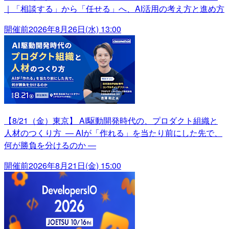
｜「相談する」から「任せる」へ、AI活用の考え方と進め方
開催前
2026年8月26日(水) 13:00
【8/21（金）東京】 AI駆動開発時代の、プロダクト組織と
人材のつくり方 ― AIが「作れる」を当たり前にした先で、
何が勝負を分けるのか ―
開催前
2026年8月21日(金) 15:00