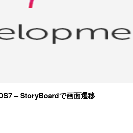
7 – StoryBoardで画面遷移