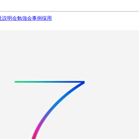
社説明会
勉強会
事例
採用