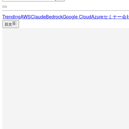
Trending
AWS
Claude
Bedrock
Google Cloud
Azure
セミナー
会
目次