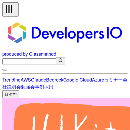
produced by Classmethod
Trending
AWS
Claude
Bedrock
Google Cloud
Azure
セミナー
会
社説明会
勉強会
事例
採用
目次