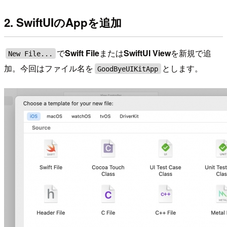
2. SwiftUIのAppを追加
で
Swift File
または
SwiftUI View
を新規で追
New File...
加。今回はファイル名を
とします。
GoodByeUIKitApp