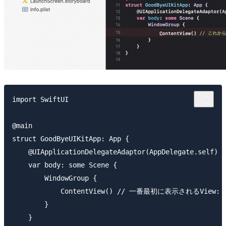
import SwiftUI

@main

struct GoodByeUIKitApp: App {

    @UIApplicationDelegateAdaptor(AppDelegate.self) v
    var body: some Scene {

        WindowGroup {

            ContentView() // 一番最初に表示されるVie
        }

    }
