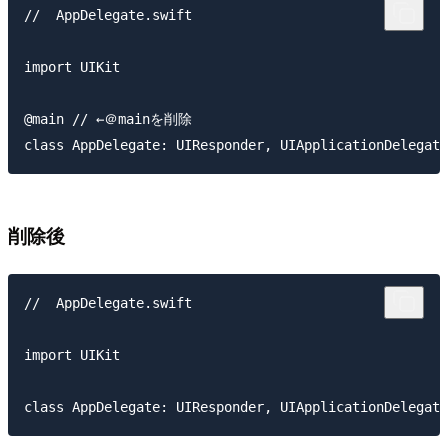
//  AppDelegate.swift

import UIKit

@main // ←＠mainを削除

削除後
//  AppDelegate.swift

import UIKit
