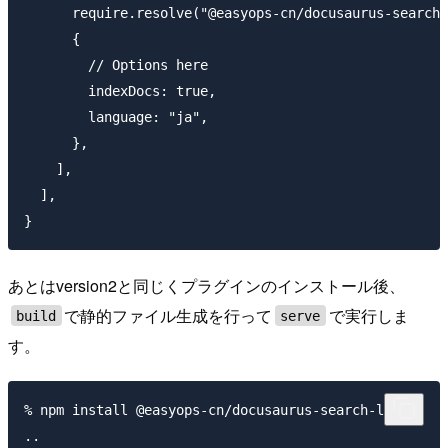
      require.resolve("@easyops-cn/docusaurus-search-
      {

        // Options here

        indexDocs: true,

        language: "ja",

      },

    ],

  ],

あとはversion2と同じくプラグインのインストール後、
で静的ファイル生成を行って
で実行しま
build
serve
す。
% npm install @easyops-cn/docusaurus-search-local

..
