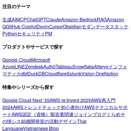
注目のテーマ
生成AI
MCP
ChatGPT
Claude
Amazon Bedrock
RAG
Amazon
Q
GitHub Copilot
Devin
Cursor
Obsidian
モダンデータスタック
Python
セキュリティ
PM
プロダクトやサービスで探す
Google Cloud
Microsoft
Azure
LINE
Zendesk
Auth0
Tableau
Snowflake
Alteryx
インフォ
マティカ
dbt
DuckDB
Cloudflare
Splunk
Vision One
Notion
特集やシリーズから探す
Google Cloud Next ’25
AWS re:Invent 2025
AWS再入門
2024
AWSトレンドチェック
初心者向け
AWSテクニカルサポ
ート
AWS認定（資格）
製造業関連
ジョインブログ
くらめそ
の情シス
組織開発室の活動
デザイン
Thai
Language
Vietnamese Blog