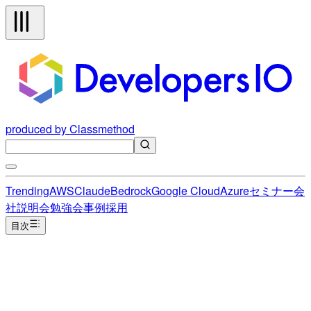
produced by Classmethod
Trending
AWS
Claude
Bedrock
Google Cloud
Azure
セミナー
会
社説明会
勉強会
事例
採用
目次