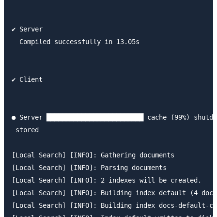
✔ Server

  Compiled successfully in 13.05s

✔ Client

● Server █████████████████████████ cache (99%) shutdo
 stored

[Local Search] [INFO]: Gathering documents

[Local Search] [INFO]: Parsing documents

[Local Search] [INFO]: 2 indexes will be created.

[Local Search] [INFO]: Building index default (4 docu
[Local Search] [INFO]: Building index docs-default-cu