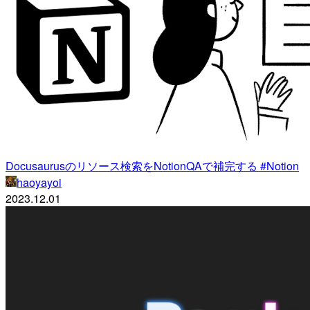
Docusaurusのリソース検索をNotionQAで補完する #Notion
haoyayoi
2023.12.01