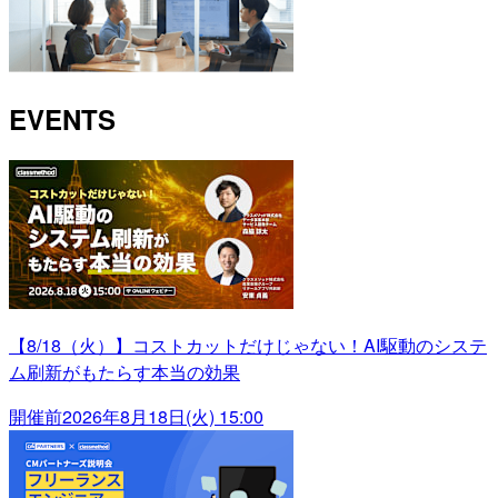
EVENTS
【8/18（火）】コストカットだけじゃない！AI駆動のシステ
ム刷新がもたらす本当の効果
開催前
2026年8月18日(火) 15:00