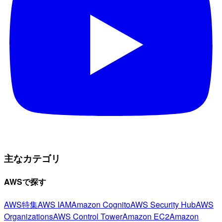
主なカテゴリ
AWSで探す
AWS特集
AWS IAM
Amazon Cognito
AWS Security Hub
AWS
Organizations
AWS Control Tower
Amazon EC2
Amazon