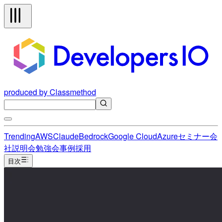
produced by Classmethod
Trending
AWS
Claude
Bedrock
Google Cloud
Azure
セミナー
会
社説明会
勉強会
事例
採用
目次