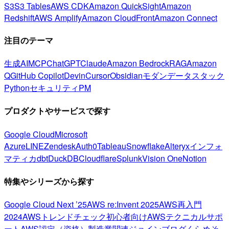
S3
S3 Tables
AWS CDK
Amazon QuickSight
Amazon
Redshift
AWS Amplify
Amazon CloudFront
Amazon Connect
注目のテーマ
生成AI
MCP
ChatGPT
Claude
Amazon Bedrock
RAG
Amazon
Q
GitHub Copilot
Devin
Cursor
Obsidian
モダンデータスタック
Python
セキュリティ
PM
プロダクトやサービスで探す
Google Cloud
Microsoft
Azure
LINE
Zendesk
Auth0
Tableau
Snowflake
Alteryx
インフォ
マティカ
dbt
DuckDB
Cloudflare
Splunk
Vision One
Notion
特集やシリーズから探す
Google Cloud Next ’25
AWS re:Invent 2025
AWS再入門
2024
AWSトレンドチェック
初心者向け
AWSテクニカルサポ
ート
AWS認定（資格）
製造業関連
ジョインブログ
くらめそ