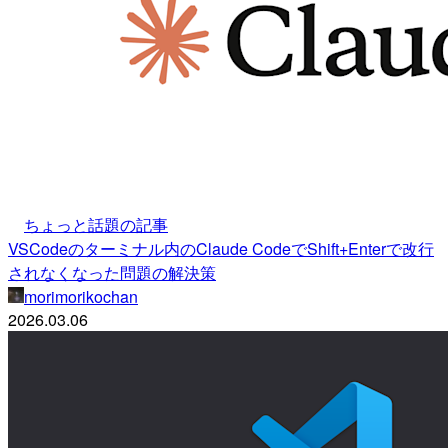
ちょっと話題の記事
VSCodeのターミナル内のClaude CodeでShift+Enterで改行
されなくなった問題の解決策
morimorikochan
2026.03.06