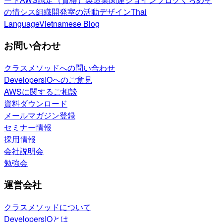
の情シス
組織開発室の活動
デザイン
Thai
Language
Vietnamese Blog
お問い合わせ
クラスメソッドへの問い合わせ
DevelopersIOへのご意見
AWSに関するご相談
資料ダウンロード
メールマガジン登録
セミナー情報
採用情報
会社説明会
勉強会
運営会社
クラスメソッドについて
DevelopersIOとは