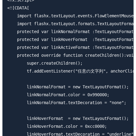
<![CDATA[

    import flashx.textLayout.events.FlowElementMouseE
    import flashx.textLayout.formats.TextLayoutFormat
    protected var linkNormalFormat :TextLayoutFormat;

    protected var linkHoverFormat  :TextLayoutFormat;

    protected var linkActiveFormat :TextLayoutFormat;

    protected override function createChildren():void
        super.createChildren();

        tf.addEventListener("任意の文字列", anchorClickH
        linkNormalFormat = new TextLayoutFormat();

        linkNormalFormat.color = 0x990000;

        linkNormalFormat.textDecoration = "none";

        linkHoverFormat  = new TextLayoutFormat();

        linkHoverFormat.color = 0xcc0000;

        linkHoverFormat.textDecoration = "underline";
