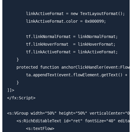
        linkActiveFormat = new TextLayoutFormat();

        linkActiveFormat.color = 0x000099;

        tf.linkNormalFormat = linkNormalFormat;

        tf.linkHoverFormat  = linkHoverFormat;

        tf.linkActiveFormat = linkActiveFormat;

    }

    protected function anchorClickHandler(event:FlowE
        ta.appendText(event.flowElement.getText() + "
    }

]]>

</fx:Script>

<s:VGroup width="50%" height="50%" verticalCenter="0"
    <s:RichEditableText id="ret" fontSize="40" editab
        <s:textFlow>
