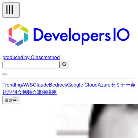
produced by Classmethod
Trending
AWS
Claude
Bedrock
Google Cloud
Azure
セミナー
会
社説明会
勉強会
事例
採用
目次