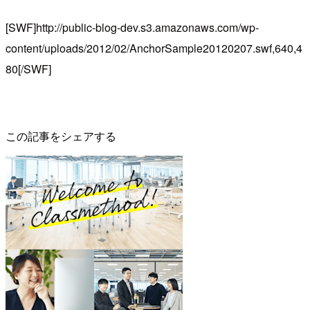
[SWF]http://public-blog-dev.s3.amazonaws.com/wp-
content/uploads/2012/02/AnchorSample20120207.swf,640,4
80[/SWF]
この記事をシェアする