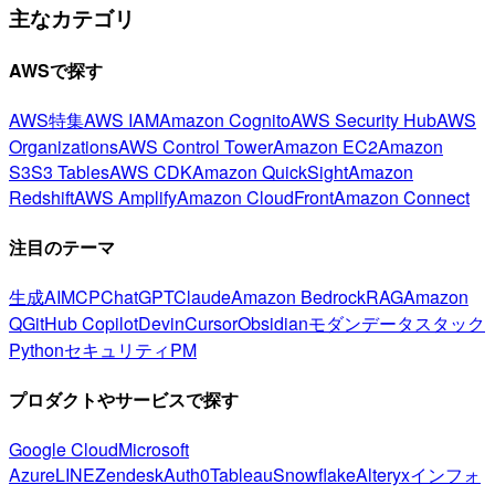
主なカテゴリ
AWSで探す
AWS特集
AWS IAM
Amazon Cognito
AWS Security Hub
AWS
Organizations
AWS Control Tower
Amazon EC2
Amazon
S3
S3 Tables
AWS CDK
Amazon QuickSight
Amazon
Redshift
AWS Amplify
Amazon CloudFront
Amazon Connect
注目のテーマ
生成AI
MCP
ChatGPT
Claude
Amazon Bedrock
RAG
Amazon
Q
GitHub Copilot
Devin
Cursor
Obsidian
モダンデータスタック
Python
セキュリティ
PM
プロダクトやサービスで探す
Google Cloud
Microsoft
Azure
LINE
Zendesk
Auth0
Tableau
Snowflake
Alteryx
インフォ