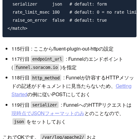
  serializer      json   # default: form

  rate_limit_msec 100    # default: 0 = no rate limit
  raise_on_error  false  # default: true

115行目 : ここからfluent-plugin-out-httpの設定
117行目
: Funnelのエンドポイント
endpoint_url
(
)を指定
funnel.soracom.io
118行目
: Funnelが許容するHTTPメソッ
http_method
ドの記述がドキュメントに見当たらないため、
Getting
Started
の例に従いPOSTにしておく
119行目
: FunnelへのHTTPリクエストは
serializer
現時点でJSONフォーマットのみ
とのことなので、
をセットしておく
json
これでOKです。
およ
/var/log/apache2/