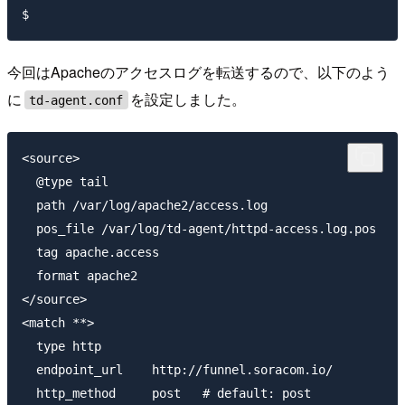
今回はApacheのアクセスログを転送するので、以下のよう
に
を設定しました。
td-agent.conf
<source>

  @type tail

  path /var/log/apache2/access.log

  pos_file /var/log/td-agent/httpd-access.log.pos

  tag apache.access

  format apache2

</source>

<match **>

  type http

  endpoint_url    http://funnel.soracom.io/

  http_method     post   # default: post
