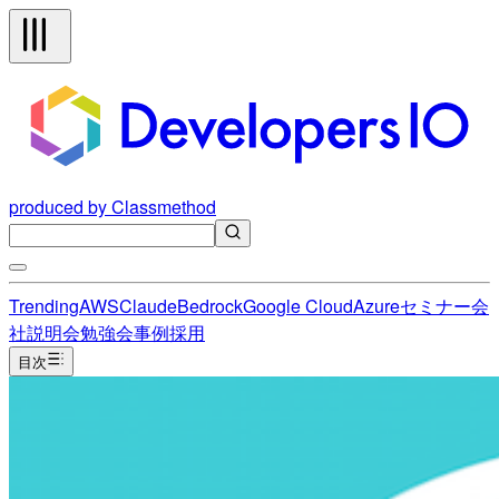
produced by Classmethod
Trending
AWS
Claude
Bedrock
Google Cloud
Azure
セミナー
会
社説明会
勉強会
事例
採用
目次