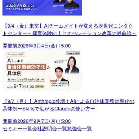
【9/4（金）東京】AIチームメイトが変える次世代コンタク
トセンター～顧客体験向上とオペレーション改革の最前線～
開催前
2026年9月4日(金) 15:00
【9/7（月）】Anthropic登壇！AIによる自治体業務効率化の
具体例ーSkillsで広がるClaudeの使い方ー
開催前
2026年9月7日(月) 15:00
セミナー一覧
会社説明会一覧
勉強会一覧