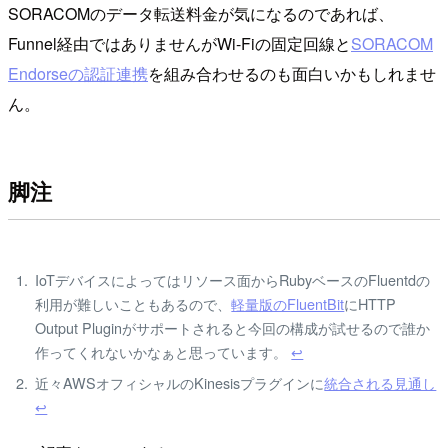
SORACOMのデータ転送料金が気になるのであれば、
Funnel経由ではありませんがWi-Fiの固定回線と
SORACOM
Endorseの認証連携
を組み合わせるのも面白いかもしれませ
ん。
脚注
IoTデバイスによってはリソース面からRubyベースのFluentdの
利用が難しいこともあるので、
軽量版のFluentBit
にHTTP
Output Pluginがサポートされると今回の構成が試せるので誰か
作ってくれないかなぁと思っています。
↩
近々AWSオフィシャルのKinesisプラグインに
統合される見通し
↩