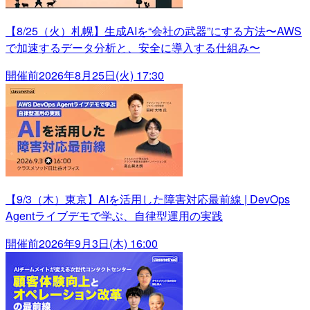
【8/25（火）札幌】生成AIを“会社の武器”にする方法〜AWS
で加速するデータ分析と、安全に導入する仕組み〜
開催前
2026年8月25日(火) 17:30
【9/3（木）東京】AIを活用した障害対応最前線 | DevOps
Agentライブデモで学ぶ、自律型運用の実践
開催前
2026年9月3日(木) 16:00