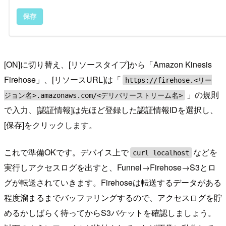
[ON]に切り替え、[リソースタイプ]から「Amazon Kinesis
Firehose」、[リソースURL]は「
https://firehose.<リー
」の規則
ジョン名>.amazonaws.com/<デリバリーストリーム名>
で入力、[認証情報]は先ほど登録した認証情報IDを選択し、
[保存]をクリックします。
これで準備OKです。デバイス上で
などを
curl localhost
実行しアクセスログを出すと、Funnel→Firehose→S3とロ
グが転送されていきます。Firehoseは転送するデータがある
程度溜まるまでバッファリングするので、アクセスログを貯
めるかしばらく待ってからS3バケットを確認しましょう。