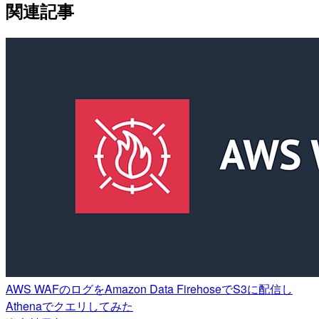
関連記事
AWS WAFのログをAmazon Data FirehoseでS3に配信し
Athenaでクエリしてみた