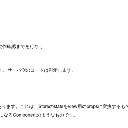
、動作確認までを行なう
ました。サーバ側のコードは割愛します。
あります。これは、Storeのstateをview用のpropsに変換するも
親になるComponentのようなものです。