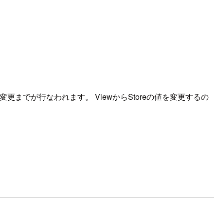
更までが行なわれます。 ViewからStoreの値を変更するの