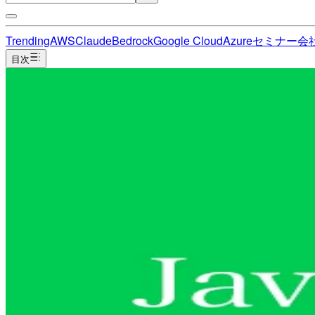
Trending
AWS
Claude
Bedrock
Google Cloud
Azure
セミナー
会
目次