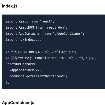
index.js
import React from 'react';

import ReactDOM from 'react-dom';

import AppContainer from './AppContainer';

import './index.css';

// ただContainerをレンダリングするだけです。

// 実際のViewは、Containerの中でレンダリングしてます。

ReactDOM.render(

  <AppContainer />,

  document.getElementById('root')

AppContainer.js