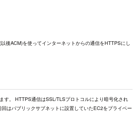
ger(以後ACM)を使ってインターネットからの通信をHTTPSにし
す。 HTTPS通信はSSL/TLSプロトコルにより暗号化され
前回はパブリックサブネットに設置していたEC2をプライベー