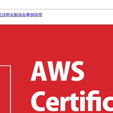
社説明会
勉強会
事例
採用