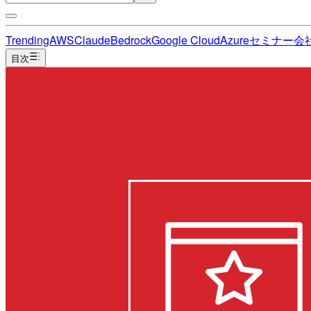
Trending
AWS
Claude
Bedrock
Google Cloud
Azure
セミナー
会
目次