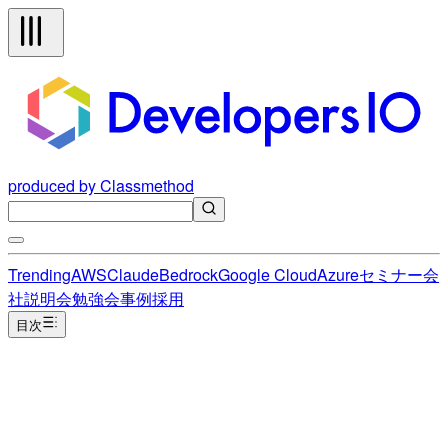
produced by Classmethod
Trending
AWS
Claude
Bedrock
Google Cloud
Azure
セミナー
会
社説明会
勉強会
事例
採用
目次