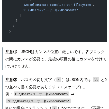
        "@modelcontextprotocol/server-filesystem"
,
        "C:
\\
Users
\\
ユーザー名
\\
Documents"
      ]
    }
  }
}
：JSONはカンマの位置に厳しいです。各ブロック
注意①
の間にカンマが必要で、最後の項目の後にカンマを付けて
はいけません。
：パスの区切り文字（
）はJSON内では
と2
注意②
\
\\
つ並べて書く必要があります（エスケープ）。
例：
→
C:\Users\ユーザー名\Documents
"C:\\Users\\ユーザー名\\Documents"
Macの場合はスラッシュ（
）なのでエスケープ不要で
/