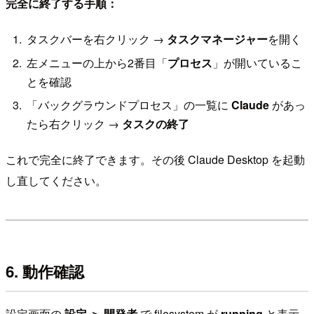
完全に終了する手順：
タスクバーを右クリック →
タスクマネージャー
を開く
左メニューの上から2番目「
プロセス
」が開いているこ
とを確認
「バックグラウンドプロセス」の一覧に
Claude
があっ
たら右クリック →
タスクの終了
これで完全に終了できます。その後 Claude Desktop を起動
し直してください。
6. 動作確認
設定画面の
設定 ＞ 開発者
で filesystem が
running
と表示