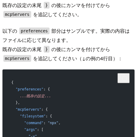
既存の設定の末尾
の後にカンマを付けてから
}
を追記してください。
mcpServers
以下の
部分はサンプルです。実際の内容は
preferences
ファイルに応じて異なります。
既存の設定の末尾
の後にカンマを付けてから
}
を追記してください（↓の例の4行目）：
mcpServers
{
  "preferences"
: {
    ...既存の設定...
  },
  "mcpServers"
: {
    "filesystem"
: {
      "command"
: 
"npx"
,
      "args"
: [
        "-y"
,