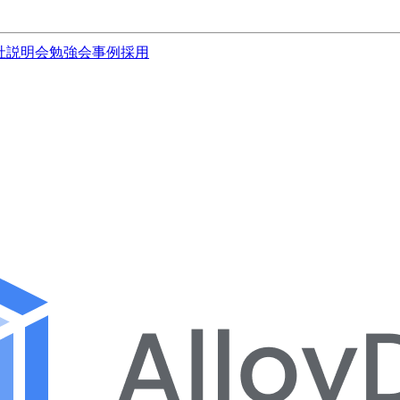
社説明会
勉強会
事例
採用