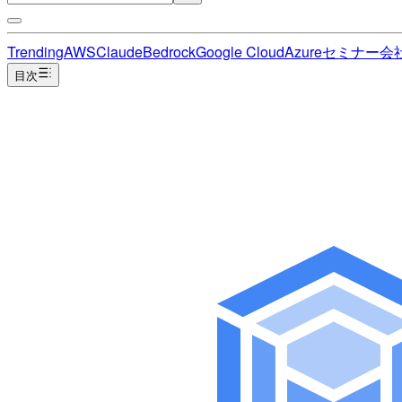
Trending
AWS
Claude
Bedrock
Google Cloud
Azure
セミナー
会
目次