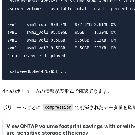
FsxId0ee3bb6e142b765ff::> volume show -volume * -fiel
vserver volume    available total   used   percent-us
------- --------- --------- ------- ------ ----------
svm1    svm1_root 970.2MB   972.8MB 2.61MB 0%        
svm1    svm1_vol1 95.00GB   95GB    1.30MB 0%        
svm1    svm1_vol2 9.50GB    9.50GB  312KB  0%        
svm1    svm1_vol3 9.50GB    9.50GB  312KB  0%        
4 entries were displayed.

4 つのボリュームの情報が表形式で確認できます。
ボリュームごとに
で削減されたデータ量を確
compression