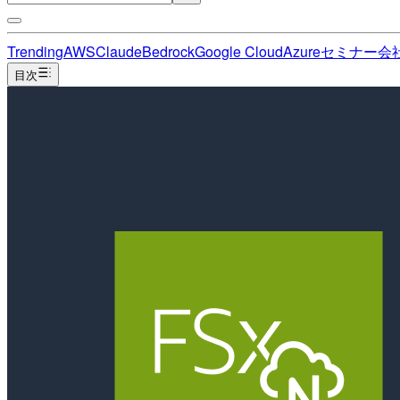
Trending
AWS
Claude
Bedrock
Google Cloud
Azure
セミナー
会
目次