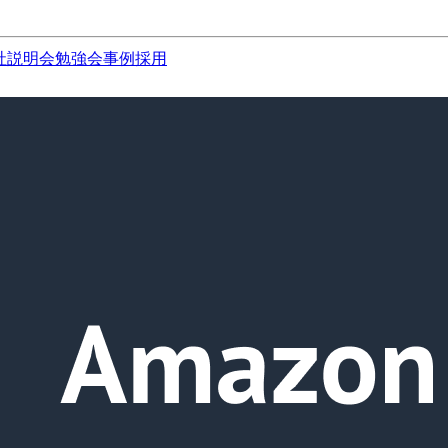
社説明会
勉強会
事例
採用