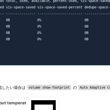
ds total, used, available, percent-used, sis-space-saved
ed sis-space-saved sis-space-saved-percent dedupe-space-
-- --------------- ----------------------- -------------
   0B              0%                      0B           
   0B              0%                      0B           
   0B              0%                      0B           
   0B              0%                      0B           
認したい場合は
の
volume show-footprint
Auto Adaptive C