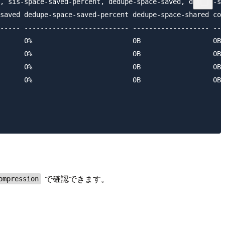
, sis-space-saved-percent, dedupe-space-saved, dedupe-sp
saved dedupe-space-saved-percent dedupe-space-shared com
----- -------------------------- ------------------- ---
      0%                         0B                  0B 
      0%                         0B                  0B 
      0%                         0B                  0B 
      0%                         0B                  0B 
で確認できます。
ompression