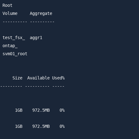
 Root

 Volume     Aggregate

 ---------- ----------

 test_fsx_  aggr1

 ontap_

 svm01_root

     Size  Available Used%

--------- ---------- -----

      1GB    972.5MB    0%

      1GB    972.5MB    0%
