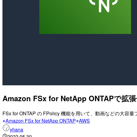
Amazon FSx for NetApp ON
FSx for ONTAP の FPolicy 機能を用いて、
Amazon FSx for NetApp ONTAP
AWS
yhana
2022.05.30