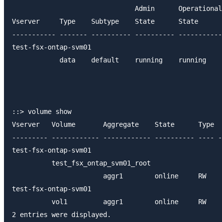
                               Admin      Operational
Vserver     Type    Subtype    State      State      
----------- ------- ---------- ---------- -----------
test-fsx-ontap-svm01

            data    default    running    running    
                                                     
                                                     
::> volume show

Vserver   Volume       Aggregate    State      Type  
--------- ------------ ------------ ---------- ---- -
test-fsx-ontap-svm01

          test_fsx_ontap_svm01_root

                       aggr1        online     RW    
test-fsx-ontap-svm01

          vol1         aggr1        online     RW    