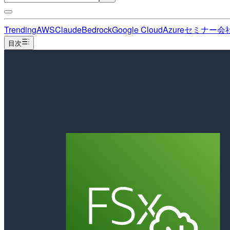
Trending
AWS
Claude
Bedrock
Google Cloud
Azure
セミナー
会
目次