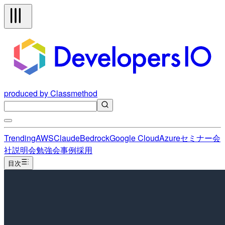
produced by Classmethod
Trending
AWS
Claude
Bedrock
Google Cloud
Azure
セミナー
会
社説明会
勉強会
事例
採用
目次