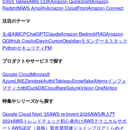
S3
S3 Tables
AWS CDK
Amazon QuickSight
Amazon
Redshift
AWS Amplify
Amazon CloudFront
Amazon Connect
注目のテーマ
生成AI
MCP
ChatGPT
Claude
Amazon Bedrock
RAG
Amazon
Q
GitHub Copilot
Devin
Cursor
Obsidian
モダンデータスタック
Python
セキュリティ
PM
プロダクトやサービスで探す
Google Cloud
Microsoft
Azure
LINE
Zendesk
Auth0
Tableau
Snowflake
Alteryx
インフォ
マティカ
dbt
DuckDB
Cloudflare
Splunk
Vision One
Notion
特集やシリーズから探す
Google Cloud Next ’25
AWS re:Invent 2025
AWS再入門
2024
AWSトレンドチェック
初心者向け
AWSテクニカルサポ
ート
AWS認定（資格）
製造業関連
ジョインブログ
くらめそ