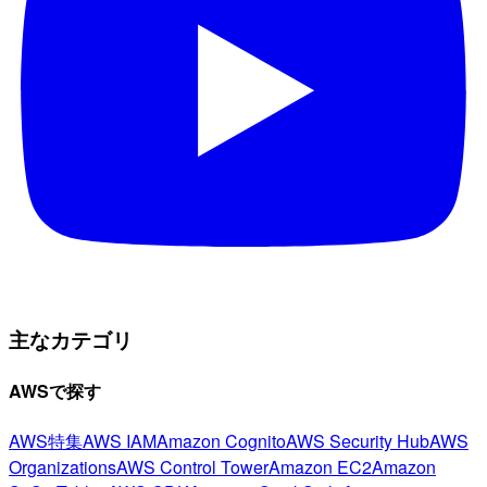
主なカテゴリ
AWSで探す
AWS特集
AWS IAM
Amazon Cognito
AWS Security Hub
AWS
Organizations
AWS Control Tower
Amazon EC2
Amazon