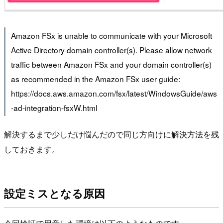
Amazon FSx is unable to communicate with your Microsoft
Active Directory domain controller(s). Please allow network
traffic between Amazon FSx and your domain controller(s)
as recommended in the Amazon FSx user guide:
https://docs.aws.amazon.com/fsx/latest/WindowsGuide/aws
-ad-integration-fsxW.html
解決するまで少しだけ悩んだので同じ方向けに解決方法を残
しておきます。
設定ミスとなる原因