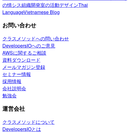
の情シス
組織開発室の活動
デザイン
Thai
Language
Vietnamese Blog
お問い合わせ
クラスメソッドへの問い合わせ
DevelopersIOへのご意見
AWSに関するご相談
資料ダウンロード
メールマガジン登録
セミナー情報
採用情報
会社説明会
勉強会
運営会社
クラスメソッドについて
DevelopersIOとは