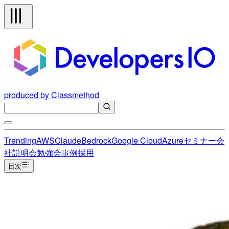
produced by Classmethod
Trending
AWS
Claude
Bedrock
Google Cloud
Azure
セミナー
会
社説明会
勉強会
事例
採用
目次