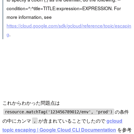
condition=^:^title=TITLE:expression=EXPRESSION. For
more information, see
https://cloud.google.com/sdk/gcloud/reference/topic/escapin
g
.
これからわかった問題点は
の条件
resource.matchTag('123456789012/env', 'prod')
の中にカンマ
が含まれていることでしたので
gcloud
,
topic escaping | Google Cloud CLI Documentation
を参考