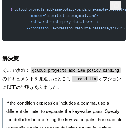
$
 gcloud
 projects
 add-iam-policy-binding
 example-project-i
	--member=
'user:test-user@gmail.com'
\
	--role=
"roles/bigquery.dataViewer"
 \
	--condition=
"expression=resource.hasTagKey('123456
解決策
そこで改めて
gcloud projects add-iam-policy-binding
のドキュメントを見返したところ
オプション
--conditin
に以下の説明がありました。
If the condition expression includes a comma, use a
different delimiter to separate the key-value pairs. Specify
the delimiter before listing the key-value pairs. For example,
to specify a colon (:) as the delimiter, do the following: --