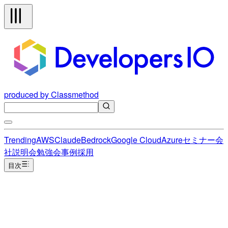
produced by Classmethod
Trending
AWS
Claude
Bedrock
Google Cloud
Azure
セミナー
会
社説明会
勉強会
事例
採用
目次