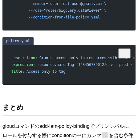
	--member=
'user:test-user@gmail.com'
\
	--role=
"roles/bigquery.dataViewer"
 \
	--condition-from-file=policy.yaml
policy.yaml
description
: 
Grants access only to resources with specifie
expression
: 
resource.matchTag('123456789012/env','prod')
title
: 
Access only to tag
まとめ
gloudコマンドのadd-iam-policy-bindingでプリンシパルに
ロールを付与する際にconditionの中にカンマ
を含む条件
,