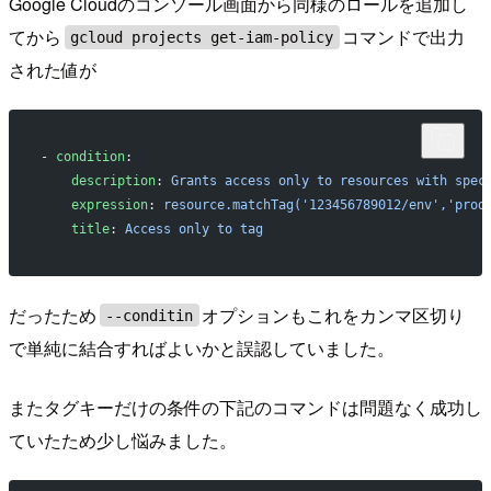
Google Cloudのコンソール画面から同様のロールを追加し
てから
コマンドで出力
gcloud projects get-iam-policy
された値が
- 
condition
:
    description
: 
Grants access only to resources with spec
    expression
: 
resource.matchTag('123456789012/env','prod
    title
: 
Access only to tag
だったため
オプションもこれをカンマ区切り
--conditin
で単純に結合すればよいかと誤認していました。
またタグキーだけの条件の下記のコマンドは問題なく成功し
ていたため少し悩みました。