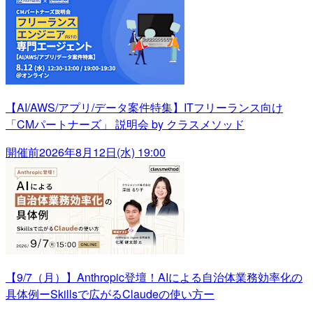
【AI/AWS/アプリ/データ案件特集】ITフリーランス向け
「CMパートナーズ」 説明会 by クラスメソッド
開催前
2026年8月12日(水) 19:00
【9/7（月）】Anthropic登壇！AIによる自治体業務効率化の
具体例ーSkillsで広がるClaudeの使い方ー