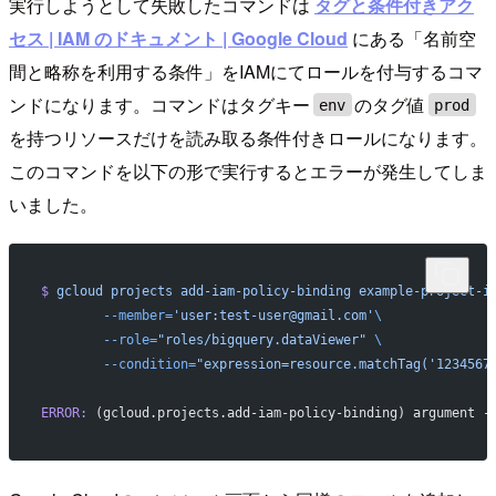
実行しようとして失敗したコマンドは
タグと条件付きアク
セス | IAM のドキュメント | Google Cloud
にある「名前空
間と略称を利用する条件」をIAMにてロールを付与するコマ
ンドになります。コマンドはタグキー
のタグ値
env
prod
を持つリソースだけを読み取る条件付きロールになります。
このコマンドを以下の形で実行するとエラーが発生してしま
いました。
$
 gcloud
 projects
 add-iam-policy-binding
 example-project-i
	--member=
'user:test-user@gmail.com'
\
	--role=
"roles/bigquery.dataViewer"
 \
	--condition=
"expression=resource.matchTag('1234567
ERROR:
 (gcloud.projects.add-iam-policy-binding) argument -