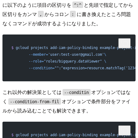
に以下のように項目の区切りを
と先頭で指定してから
^:^
区切りをカンマ
からコロン
に書き換えたところ問題
,
:
なくコマンドが成功するようになりました。
$
 gcloud
 projects
 add-iam-policy-binding
 example-project-i
	--member=
'user:test-user@gmail.com'
\
	--role=
"roles/bigquery.dataViewer"
 \
	--condition=
"^:^expression=resource.matchTag('1234
これ以外の解決策としては
オプションではな
--conditin
く
オプションで条件部分をファイ
--condition-from-fil
ルから読み込むことでも解決できます。
$
 gcloud
 projects
 add-iam-policy-binding
 example-project-i