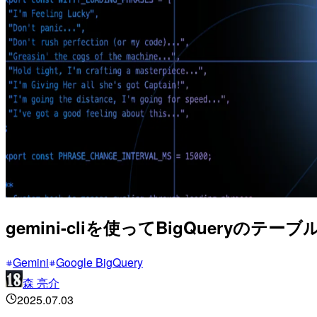
gemini-cliを使ってBigQuer
Gemini
Google BigQuery
森 亮介
2025.07.03