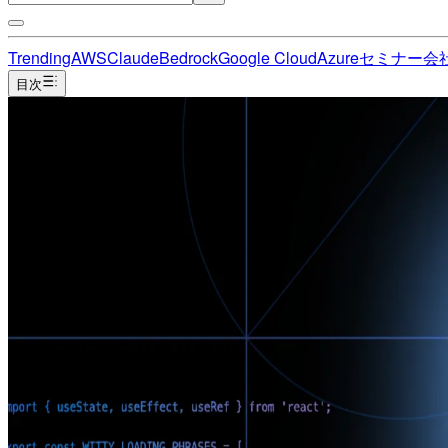
Trending
AWS
Claude
Bedrock
Google Cloud
Azure
セミナー
会
目次