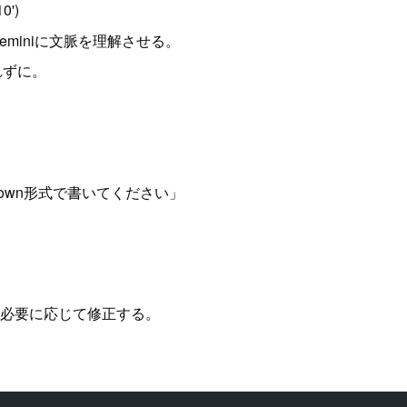
0')
miniに文脈を理解させる。
れずに。
own形式で書いてください」
必要に応じて修正する。