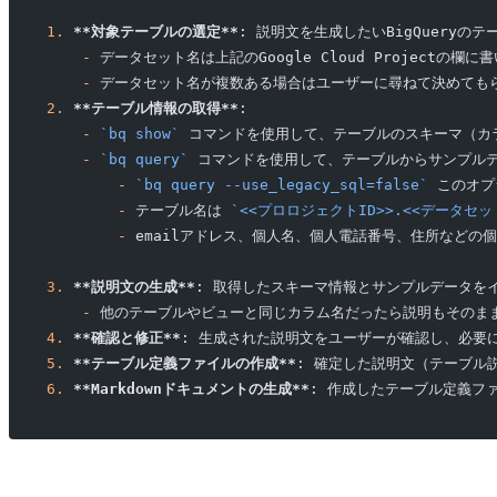
1.
 **対象テーブルの選定**
: 説明文を生成したいBigQueryの
    -
 データセット名は上記のGoogle Cloud Projectの欄に
    -
 データセット名が複数ある場合はユーザーに尋ねて決めても
2.
 **テーブル情報の取得**
:
    -
 `bq show`
 コマンドを使用して、テーブルのスキーマ（カ
    -
 `bq query`
 コマンドを使用して、テーブルからサンプル
        -
 `bq query --use_legacy_sql=false`
 このオプ
        -
 テーブル名は 
`<<プロロジェクトID>>.<<データセッ
        -
 emailアドレス、個人名、個人電話番号、住所など
3.
 **説明文の生成**
: 取得したスキーマ情報とサンプルデータを
    -
 他のテーブルやビューと同じカラム名だったら説明もそのま
4.
 **確認と修正**
: 生成された説明文をユーザーが確認し、必要
5.
 **テーブル定義ファイルの作成**
: 確定した説明文（テーブル
6.
 **Markdownドキュメントの生成**
: 作成したテーブル定義ファ