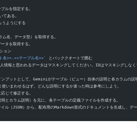
テーブルを指定する。
書いてある。
らうようにする
ラム名、データ型）を取得する。
データを取得する。
ション
ト名>>.<<テーブル名>>`
 とバッククオートで囲む
の個人情報と思われるデータはマスキングしてください。IDはマスキングしな
インプットとして、Geminiがテーブル（ビュー）自体の説明と各カラムの説
ま使いまわせるはず。どんな説明にするか迷った時は参考にしよう。
に応じて修正する。
説明とカラム説明）を元に、各テーブルの定義ファイルを作成する。
イル（JSON）から、配布用のMarkdown形式のドキュメントを生成し、