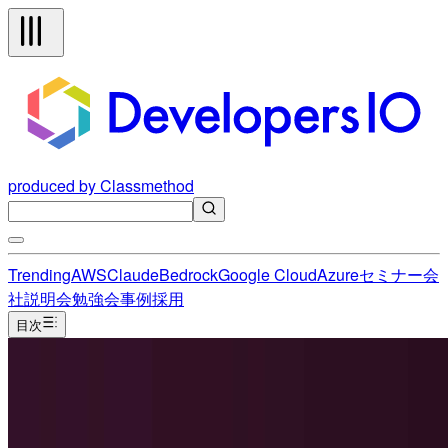
produced by Classmethod
Trending
AWS
Claude
Bedrock
Google Cloud
Azure
セミナー
会
社説明会
勉強会
事例
採用
目次