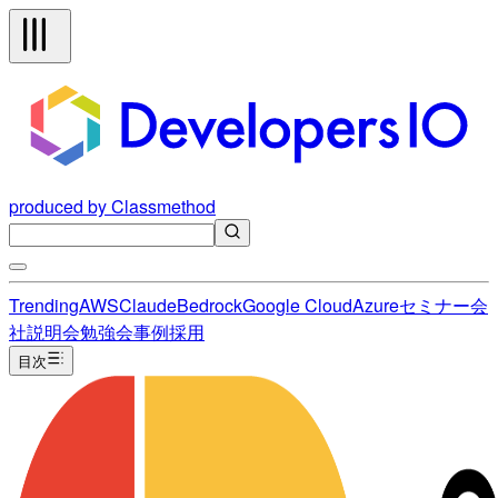
produced by Classmethod
Trending
AWS
Claude
Bedrock
Google Cloud
Azure
セミナー
会
社説明会
勉強会
事例
採用
目次