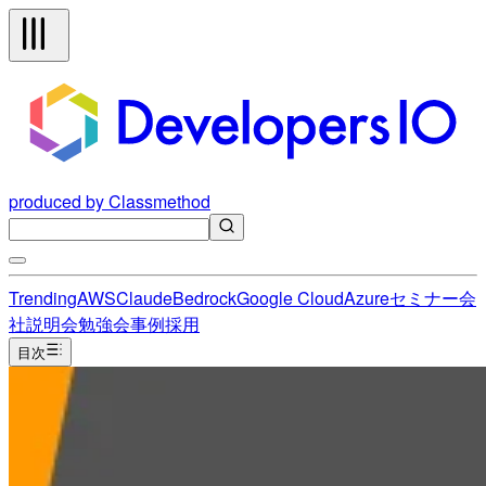
produced by Classmethod
Trending
AWS
Claude
Bedrock
Google Cloud
Azure
セミナー
会
社説明会
勉強会
事例
採用
目次