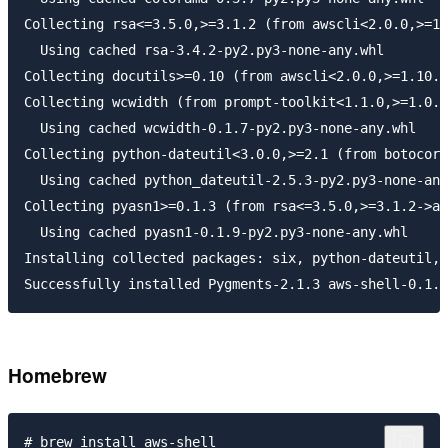
Collecting rsa<=3.5.0,>=3.1.2 (from awscli<2.0.0,>=1.
  Using cached rsa-3.4.2-py2.py3-none-any.whl

Collecting docutils>=0.10 (from awscli<2.0.0,>=1.10.3
Collecting wcwidth (from prompt-toolkit<1.1.0,>=1.0.0
  Using cached wcwidth-0.1.7-py2.py3-none-any.whl

Collecting python-dateutil<3.0.0,>=2.1 (from botocore
  Using cached python_dateutil-2.5.3-py2.py3-none-any
Collecting pyasn1>=0.1.3 (from rsa<=3.5.0,>=3.1.2->aw
  Using cached pyasn1-0.1.9-py2.py3-none-any.whl

Installing collected packages: six, python-dateutil, 
Homebrew
# brew install aws-shell
