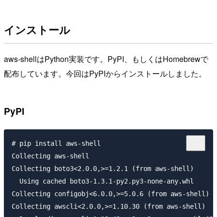
インストール
aws-shellはPython実装です。PyPI、もしくはHomebrewで
配布しています。今回はPyPIからインストールしました。
PyPI
# pip install aws-shell

Collecting aws-shell

Collecting boto3<2.0.0,>=1.2.1 (from aws-shell)

  Using cached boto3-1.3.1-py2.py3-none-any.whl

Collecting configobj<6.0.0,>=5.0.6 (from aws-shell)

Collecting awscli<2.0.0,>=1.10.30 (from aws-shell)
