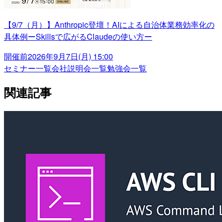
【9/7（月）】Anthropic登壇！AIによる自治体業務効率化の
具体例ーSkillsで広がるClaudeの使い方ー
開催前
2026年9月7日(月) 15:00
セミナー一覧
会社説明会一覧
勉強会一覧
関連記事