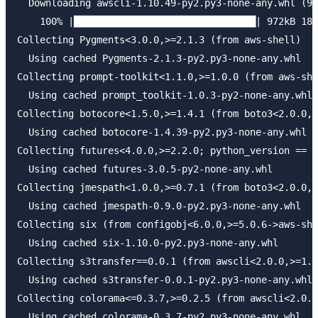
  Downloading awscli-1.10.49-py2.py3-none-any.whl (97
    100% |████████████████████████████████| 972kB 184
Collecting Pygments<3.0.0,>=2.1.3 (from aws-shell)

  Using cached Pygments-2.1.3-py2.py3-none-any.whl

Collecting prompt-toolkit<1.1.0,>=1.0.0 (from aws-she
  Using cached prompt_toolkit-1.0.3-py2-none-any.whl

Collecting botocore<1.5.0,>=1.4.1 (from boto3<2.0.0,>
  Using cached botocore-1.4.39-py2.py3-none-any.whl

Collecting futures<4.0.0,>=2.2.0; python_version == "
  Using cached futures-3.0.5-py2-none-any.whl

Collecting jmespath<1.0.0,>=0.7.1 (from boto3<2.0.0,>
  Using cached jmespath-0.9.0-py2.py3-none-any.whl

Collecting six (from configobj<6.0.0,>=5.0.6->aws-she
  Using cached six-1.10.0-py2.py3-none-any.whl

Collecting s3transfer==0.0.1 (from awscli<2.0.0,>=1.1
  Using cached s3transfer-0.0.1-py2.py3-none-any.whl

Collecting colorama<=0.3.7,>=0.2.5 (from awscli<2.0.0
  Using cached colorama-0.3.7-py2.py3-none-any.whl
