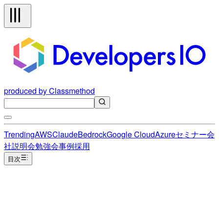
produced by Classmethod
Trending
AWS
Claude
Bedrock
Google Cloud
Azure
セミナー
会
社説明会
勉強会
事例
採用
目次