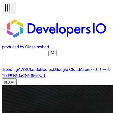
produced by Classmethod
Trending
AWS
Claude
Bedrock
Google Cloud
Azure
セミナー
会
社説明会
勉強会
事例
採用
目次