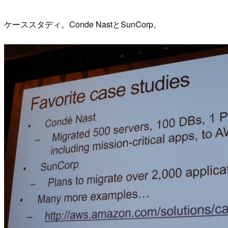
ケーススタディ。Conde NastとSunCorp。