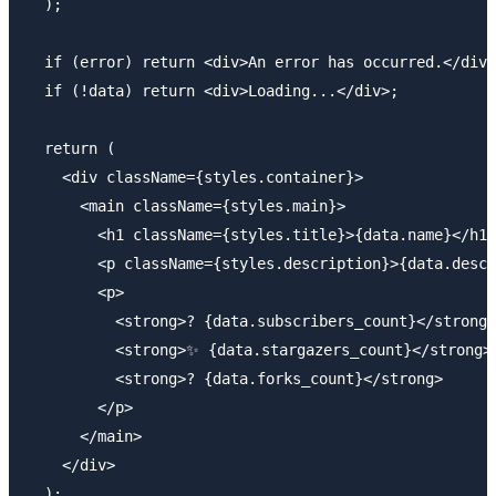
  );

  if (error) return <div>An error has occurred.</div>
  if (!data) return <div>Loading...</div>;

  return (

    <div className={styles.container}>

      <main className={styles.main}>

        <h1 className={styles.title}>{data.name}</h1>

        <p className={styles.description}>{data.descr
        <p>

          <strong>? {data.subscribers_count}</strong>
          <strong>✨ {data.stargazers_count}</strong>{
          <strong>? {data.forks_count}</strong>

        </p>

      </main>

    </div>

  );
