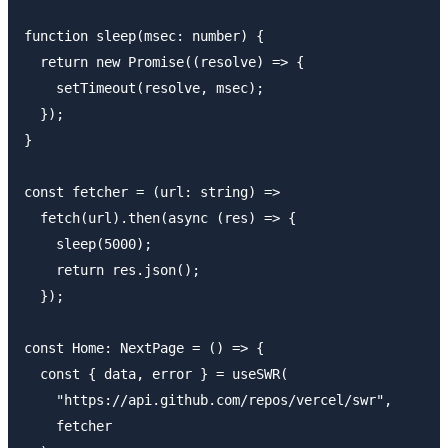
function sleep(msec: number) {

  return new Promise((resolve) => {

    setTimeout(resolve, msec);

  });

}

const fetcher = (url: string) =>

  fetch(url).then(async (res) => {

    sleep(5000);

    return res.json();

  });

const Home: NextPage = () => {

  const { data, error } = useSWR(

    "https://api.github.com/repos/vercel/swr",

    fetcher
