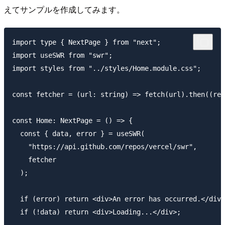
えてサンプルを作成してみます。
import type { NextPage } from "next";

import useSWR from "swr";

import styles from "../styles/Home.module.css";

const fetcher = (url: string) => fetch(url).then((res
const Home: NextPage = () => {

  const { data, error } = useSWR(

    "https://api.github.com/repos/vercel/swr",

    fetcher

  );

  if (error) return <div>An error has occurred.</div>
  if (!data) return <div>Loading...</div>;
