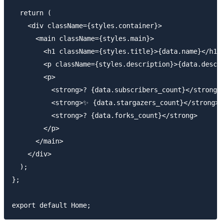
  return (

    <div className={styles.container}>

      <main className={styles.main}>

        <h1 className={styles.title}>{data.name}</h1>

        <p className={styles.description}>{data.descr
        <p>

          <strong>? {data.subscribers_count}</strong>
          <strong>✨ {data.stargazers_count}</strong>{
          <strong>? {data.forks_count}</strong>

        </p>

      </main>

    </div>

  );

};
