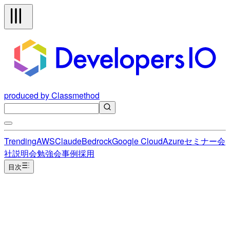
produced by Classmethod
Trending
AWS
Claude
Bedrock
Google Cloud
Azure
セミナー
会
社説明会
勉強会
事例
採用
目次