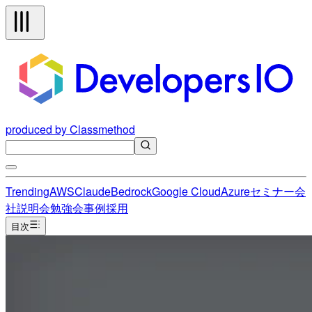
produced by Classmethod
Trending
AWS
Claude
Bedrock
Google Cloud
Azure
セミナー
会
社説明会
勉強会
事例
採用
目次