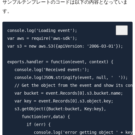
サンプルテンプレートのコードは以下の内容となっていま
す。
console.log('Loading event');

var aws = require('aws-sdk');

var s3 = new aws.S3({apiVersion: '2006-03-01'});

exports.handler = function(event, context) {

   console.log('Received event:');

   console.log(JSON.stringify(event, null, '  '));

   // Get the object from the event and show its cont
   var bucket = event.Records[0].s3.bucket.name;

   var key = event.Records[0].s3.object.key;

   s3.getObject({Bucket:bucket, Key:key},

      function(err,data) {

        if (err) {

           console.log('error getting object ' + key 