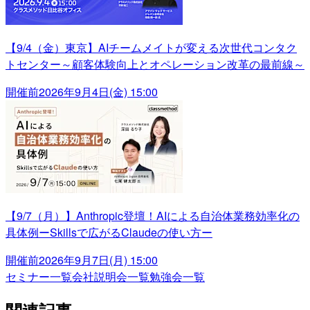
【9/4（金）東京】AIチームメイトが変える次世代コンタク
トセンター～顧客体験向上とオペレーション改革の最前線～
開催前
2026年9月4日(金) 15:00
【9/7（月）】Anthropic登壇！AIによる自治体業務効率化の
具体例ーSkillsで広がるClaudeの使い方ー
開催前
2026年9月7日(月) 15:00
セミナー一覧
会社説明会一覧
勉強会一覧