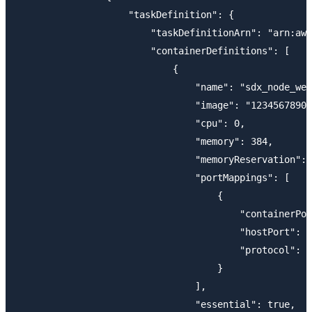
		    "taskDefinition": {

		        "taskDefinitionArn": "arn:aws:ecs:us-east-1:123456789012:task-definition/sdx_node_web:2",

		        "containerDefinitions": [

		            {

		                "name": "sdx_node_web",

		                "image": "123456789012.dkr.ecr.us-east-1.amazonaws.com/sdx_node_web:6320743afa95ea0f6f5df9cb3d2c3fb0e872b150",

		                "cpu": 0,

		                "memory": 384,

		                "memoryReservation": 128,

		                "portMappings": [

		                    {

		                        "containerPort": 8080,

		                        "hostPort": 8080,

		                        "protocol": "tcp"

		                    }

		                ],

		                "essential": true,
