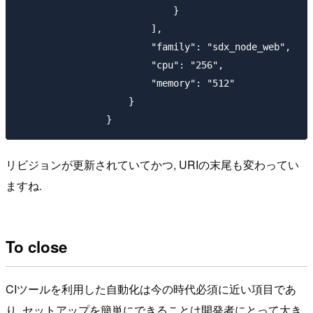
		            }

		        ],

		        "family": "sdx_node_web",

		        "cpu": "256",

		        "memory": "512"

		    }

リビジョンが更新されていてかつ, URIの末尾も変わってい
ますね.
To close
CIツールを利用した自動化は今の時代必須に近い項目であ
り, セットアップを簡単にできることは開発者にとって大き