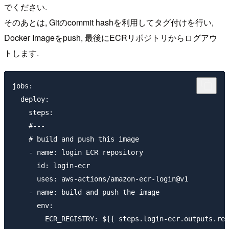
でください.
そのあとは, Gitのcommit hashを利用してタグ付けを行い,
Docker Imageをpush, 最後にECRリポジトリからログアウ
トします.
jobs:

  deploy:

    steps:

    #---

    # build and push this image

    - name: login ECR repository

      id: login-ecr

      uses: aws-actions/amazon-ecr-login@v1

    - name: build and push the image

      env:

        ECR_REGISTRY: ${{ steps.login-ecr.outputs.reg