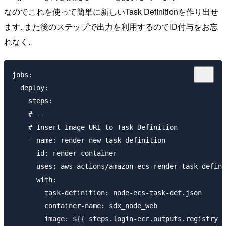
なのでこれを使って簡単に新しいTask Definitionを作り出せ
ます. また後のステップで出力を利用するのでID付与をお忘
れなく.
jobs:

  deploy:

    steps:

    #---

    # Insert Image URI to Task Definition

    - name: render new task definition

      id: render-container

      uses: aws-actions/amazon-ecs-render-task-defini
      with:

        task-definition: node-ecs-task-def.json

        container-name: sdx_node_web
