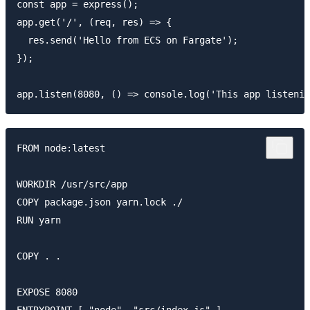
const app = express();

app.get('/', (req, res) => {

  res.send('Hello from ECS on Fargate');

});

FROM node:latest

WORKDIR /usr/src/app

COPY package.json yarn.lock ./

RUN yarn

COPY . .

EXPOSE 8080
