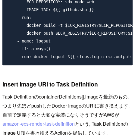
        ECR_REPOSITORY: sdx_node_web

        IMAGE_TAG: ${{ github.sha }}

      run: |

        docker build -t $ECR_REGISTRY/$ECR_REPOSITORY
        docker push $ECR_REGISTRY/$ECR_REPOSITORY:$IM
    - name: logout

      if: always()

Insert image URI to Task Definition
Task DefinitionのcontainerDefinitions[].imageを最新のもの,
つまり先ほどpushしたDocker ImageのURIに書き換えます.
自前で定義すると大変な実装になりそうですがAWSが
amazon-ecs-render-task-definition
という, Task Definitionの
Image URIを書き換えるActionを提供しています.