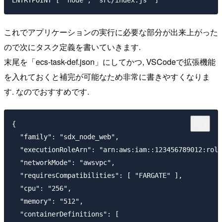
これでアプリケーションの実行に必要な部分が出来上がった
ので次にタスク定義を書いていきます.
末尾を「ecs-task-def.json」にしてかつ, VSCodeで拡張機能
を入れておくと補完が可能なため非常に書きやすくなりま
す. なのでおすすめです.
{

  "family": "sdx_node_web",

  "executionRoleArn": "arn:aws:iam::123456789012:role
  "networkMode": "awsvpc",

  "requiresCompatibilities": [ "FARGATE" ],

  "cpu": "256",

  "memory": "512",

  "containerDefinitions": [
