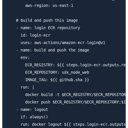
        aws-region: us-east-1

    # build and push this image

    - name: login ECR repository

      id: login-ecr

      uses: aws-actions/amazon-ecr-login@v1

    - name: build and push the image

      env:

        ECR_REGISTRY: ${{ steps.login-ecr.outputs.reg
        ECR_REPOSITORY: sdx_node_web

        IMAGE_TAG: ${{ github.sha }}

      run: |

        docker build -t $ECR_REGISTRY/$ECR_REPOSITORY
        docker push $ECR_REGISTRY/$ECR_REPOSITORY:$IM
    - name: logout

      if: always()

      run: docker logout ${{ steps.login-ecr.outputs.