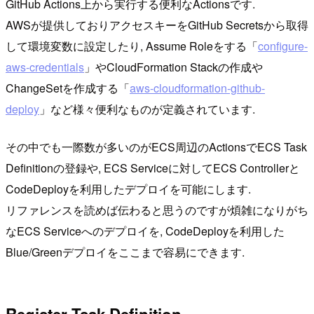
GitHub Actions上から実行する便利なActionsです.
AWSが提供しておりアクセスキーをGitHub Secretsから取得
して環境変数に設定したり, Assume Roleをする「
configure-
aws-credentials
」やCloudFormation Stackの作成や
ChangeSetを作成する「
aws-cloudformation-github-
deploy
」など様々便利なものが定義されています.
その中でも一際数が多いのがECS周辺のActionsでECS Task
Definitionの登録や, ECS Serviceに対してECS Controllerと
CodeDeployを利用したデプロイを可能にします.
リファレンスを読めば伝わると思うのですが煩雑になりがち
なECS Serviceへのデプロイを, CodeDeployを利用した
Blue/Greenデプロイをここまで容易にできます.
Register Tsak Definition