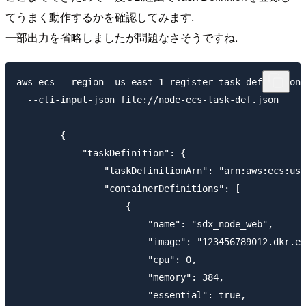
てうまく動作するかを確認してみます.
一部出力を省略しましたが問題なさそうですね.
aws ecs --region  us-east-1 register-task-definition 
  --cli-input-json file://node-ecs-task-def.json

	{

	    "taskDefinition": {

	        "taskDefinitionArn": "arn:aws:ecs:us-east-1:123456789012:task-definition/sdx_node_web:1",

	        "containerDefinitions": [

	            {

	                "name": "sdx_node_web",

	                "image": "123456789012.dkr.ecr.us-east-1.amazonaws.com/sdx_node_web",

	                "cpu": 0,

	                "memory": 384,

	                "essential": true,
