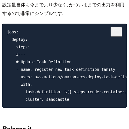
設定量自体も今までより少なく, かついままでの出力を利用
するので非常にシンプルです.
jobs:

  deploy:

    steps:

    #---

    # Update Task Definition

    - name: register new task definition family

      uses: aws-actions/amazon-ecs-deploy-task-defini
      with:

        task-definition: ${{ steps.render-container.o
Release it