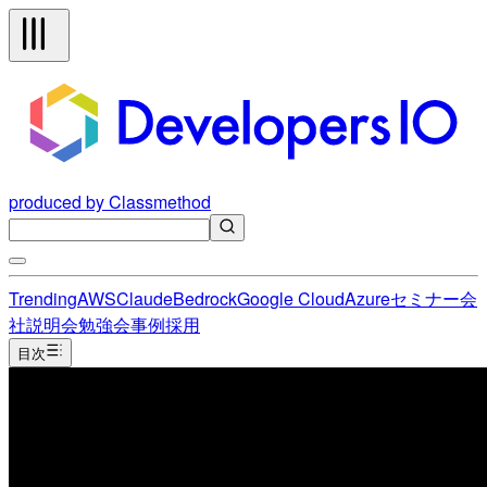
produced by Classmethod
Trending
AWS
Claude
Bedrock
Google Cloud
Azure
セミナー
会
社説明会
勉強会
事例
採用
目次