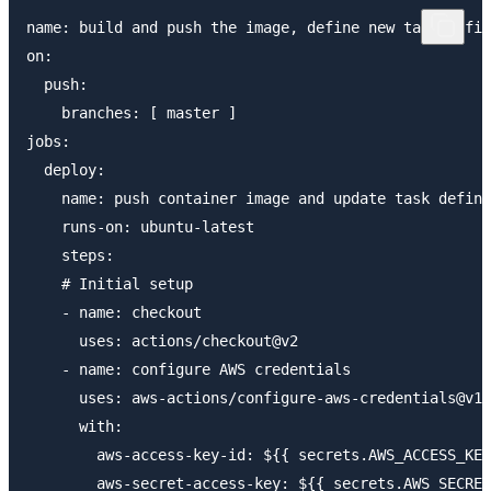
name: build and push the image, define new task defin
on:

  push:

    branches: [ master ]

jobs:

  deploy:

    name: push container image and update task defini
    runs-on: ubuntu-latest

    steps:

    # Initial setup

    - name: checkout

      uses: actions/checkout@v2

    - name: configure AWS credentials

      uses: aws-actions/configure-aws-credentials@v1

      with:

        aws-access-key-id: ${{ secrets.AWS_ACCESS_KEY
        aws-secret-access-key: ${{ secrets.AWS_SECRET