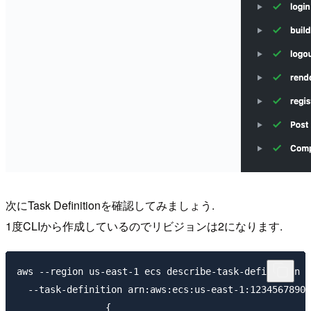
次にTask Definitionを確認してみましょう.
1度CLIから作成しているのでリビジョンは2になります.
aws --region us-east-1 ecs describe-task-definition \

  --task-definition arn:aws:ecs:us-east-1:12345678901
		{
