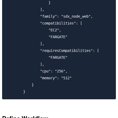
	            }

	        ],

	        "family": "sdx_node_web",

	        "compatibilities": [

	            "EC2",

	            "FARGATE"

	        ],

	        "requiresCompatibilities": [

	            "FARGATE"

	        ],

	        "cpu": "256",

	        "memory": "512"

	    }
