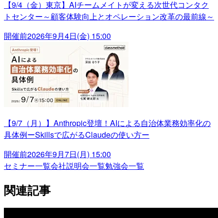
【9/4（金）東京】AIチームメイトが変える次世代コンタク
トセンター～顧客体験向上とオペレーション改革の最前線～
開催前
2026年9月4日(金) 15:00
【9/7（月）】Anthropic登壇！AIによる自治体業務効率化の
具体例ーSkillsで広がるClaudeの使い方ー
開催前
2026年9月7日(月) 15:00
セミナー一覧
会社説明会一覧
勉強会一覧
関連記事