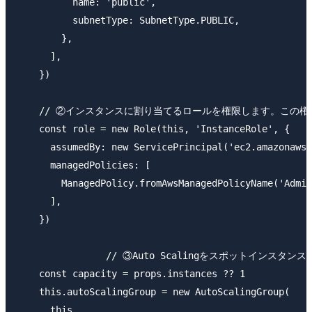
          name: 'public',

          subnetType: SubnetType.PUBLIC,

        },

      ],

    })

    // ②インスタンスに割り当てるロールを権限します。この
    const role = new Role(this, 'InstanceRole', {

      assumedBy: new ServicePrincipal('ec2.amazonaws.
      managedPolicies: [

        ManagedPolicy.fromAwsManagedPolicyName('Admin
      ],

    })

		// ③Auto Scalingをスポットインスタンスで作成します。台数はpropsで指定が可能にしています。デフォルトでは1台です。

    const capacity = props.instances ?? 1

    this.autoScalingGroup = new AutoScalingGroup(

      this,
