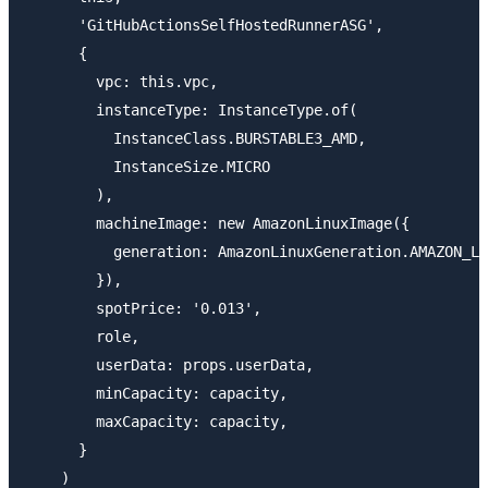
      'GitHubActionsSelfHostedRunnerASG',

      {

        vpc: this.vpc,

        instanceType: InstanceType.of(

          InstanceClass.BURSTABLE3_AMD,

          InstanceSize.MICRO

        ),

        machineImage: new AmazonLinuxImage({

          generation: AmazonLinuxGeneration.AMAZON_LI
        }),

        spotPrice: '0.013',

        role,

        userData: props.userData,

        minCapacity: capacity,

        maxCapacity: capacity,

      }

    )
