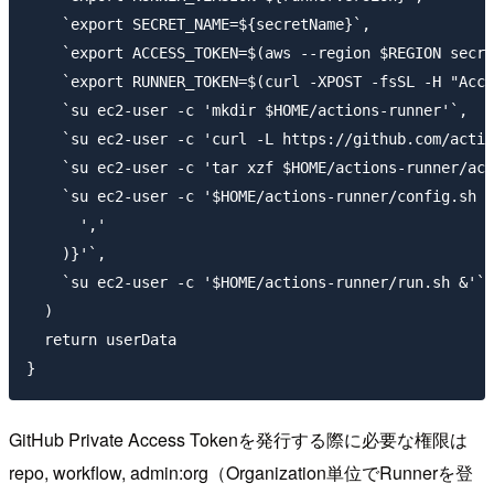
    `export SECRET_NAME=${secretName}`,

    `export ACCESS_TOKEN=$(aws --region $REGION se
    `export RUNNER_TOKEN=$(curl -XPOST -fsSL -H
    `su ec2-user -c 'mkdir $HOME/actions-runner'`,

    `su ec2-user -c 'curl -L https://github.com/actio
    `su ec2-user -c 'tar xzf $HOME/actions-runner/act
    `su ec2-user -c '$HOME/actions-runner/config.sh -
      ','

    )}'`,

    `su ec2-user -c '$HOME/actions-runn
  )

  return userData

GitHub Private Access Tokenを発行する際に必要な権限は
repo, workflow, admin:org（Organization単位でRunnerを登