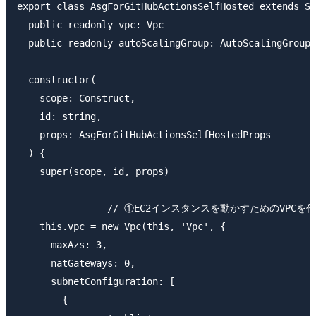
export class AsgForGitHubActionsSelfHosted extends St
  public readonly vpc: Vpc

  public readonly autoScalingGroup: AutoScalingGroup

  constructor(

    scope: Construct,

    id: string,

    props: AsgForGitHubActionsSelfHostedProps

  ) {

    super(scope, id, props)

		// ①EC2インスタンスを動かすためのVPCを作成します。

    this.vpc = new Vpc(this, 'Vpc', {

      maxAzs: 3,

      natGateways: 0,

      subnetConfiguration: [

        {
