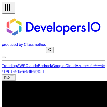
produced by Classmethod
Trending
AWS
Claude
Bedrock
Google Cloud
Azure
セミナー
会
社説明会
勉強会
事例
採用
目次