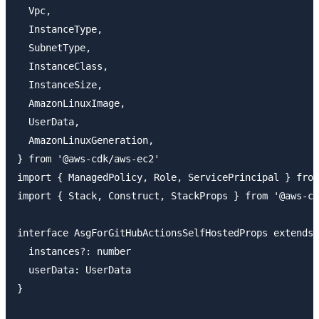
  Vpc,

  InstanceType,

  SubnetType,

  InstanceClass,

  InstanceSize,

  AmazonLinuxImage,

  UserData,

  AmazonLinuxGeneration,

} from '@aws-cdk/aws-ec2'

import { ManagedPolicy, Role, ServicePrincipal } from
import { Stack, Construct, StackProps } from '@aws-cd
interface AsgForGitHubActionsSelfHostedProps extends 
  instances?: number

  userData: UserData

}
