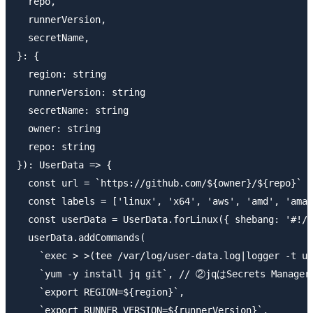
  repo,

  runnerVersion,

  secretName,

}: {

  region: string

  runnerVersion: string

  secretName: string

  owner: string

  repo: string

}): UserData => {

  const url = `https://github.com/${owner}/${repo}`

  const labels = ['linux', 'x64', 'aws', 'amd', 'amaz
  const userData = UserData.forLinux({ shebang: '#!/b
  userData.addCommands(

    `exec > >(tee /var/log/user-data.log|l
    `yum -y install jq git`, // ②jqはSec
    `export REGION=${region}`,

    `export RUNNER_VERSION=${runnerVersion}`,
