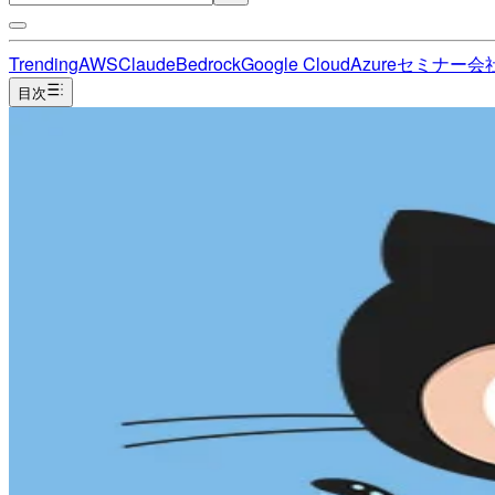
Trending
AWS
Claude
Bedrock
Google Cloud
Azure
セミナー
会
目次