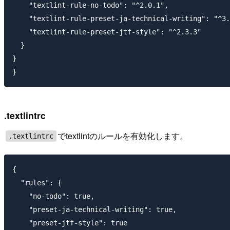
    "textlint-rule-no-todo": "^2.0.1",

    "textlint-rule-preset-ja-technical-writing": "^3.
    "textlint-rule-preset-jtf-style": "^2.3.3"

  }

}

.textlintrc
でtextlintのルールを有効化します。
.textlintrc
{

  "rules": {

    "no-todo": true,

    "preset-ja-technical-writing": true,

    "preset-jtf-style": true
