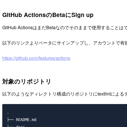
GitHub ActionsのBetaにSign up
GitHub ActionsはまだBetaなのでそのままで使用すること
以下のリンクよりベータにサインアップし、アカウントで有
https://github.com/features/actions
対象のリポジトリ
以下のようなディレクトリ構成のリポジトリにtextlintによ
.

├── README.md

└── docs
