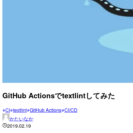
GitHub Actionsでtextlintしてみた
CI
textlint
GitHub Actions
CI/CD
かたいなか
2019.02.19