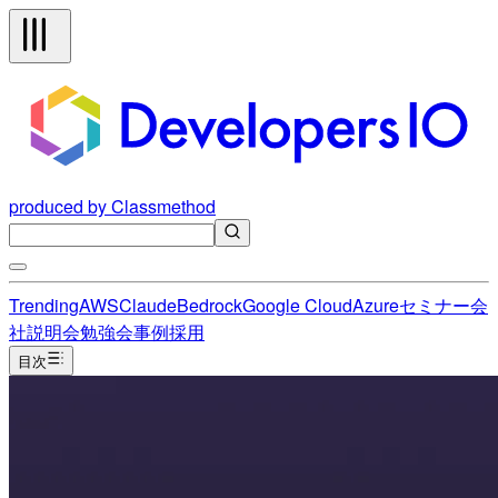
produced by Classmethod
Trending
AWS
Claude
Bedrock
Google Cloud
Azure
セミナー
会
社説明会
勉強会
事例
採用
目次