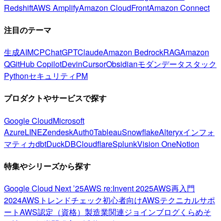
Redshift
AWS Amplify
Amazon CloudFront
Amazon Connect
注目のテーマ
生成AI
MCP
ChatGPT
Claude
Amazon Bedrock
RAG
Amazon
Q
GitHub Copilot
Devin
Cursor
Obsidian
モダンデータスタック
Python
セキュリティ
PM
プロダクトやサービスで探す
Google Cloud
Microsoft
Azure
LINE
Zendesk
Auth0
Tableau
Snowflake
Alteryx
インフォ
マティカ
dbt
DuckDB
Cloudflare
Splunk
Vision One
Notion
特集やシリーズから探す
Google Cloud Next ’25
AWS re:Invent 2025
AWS再入門
2024
AWSトレンドチェック
初心者向け
AWSテクニカルサポ
ート
AWS認定（資格）
製造業関連
ジョインブログ
くらめそ