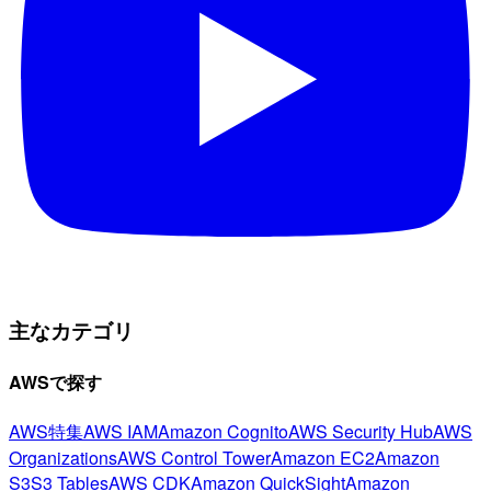
主なカテゴリ
AWSで探す
AWS特集
AWS IAM
Amazon Cognito
AWS Security Hub
AWS
Organizations
AWS Control Tower
Amazon EC2
Amazon
S3
S3 Tables
AWS CDK
Amazon QuickSight
Amazon