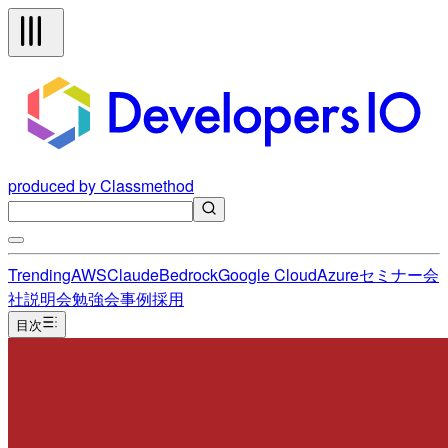
produced by Classmethod
Trending
AWS
Claude
Bedrock
Google Cloud
Azure
セミナー
会
社説明会
勉強会
事例
採用
目次