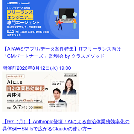
【AI/AWS/アプリ/データ案件特集】ITフリーランス向け
「CMパートナーズ」 説明会 by クラスメソッド
開催前
2026年8月12日(水) 19:00
【9/7（月）】Anthropic登壇！AIによる自治体業務効率化の
具体例ーSkillsで広がるClaudeの使い方ー