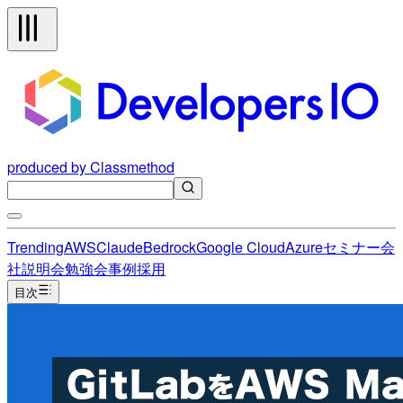
produced by Classmethod
Trending
AWS
Claude
Bedrock
Google Cloud
Azure
セミナー
会
社説明会
勉強会
事例
採用
目次