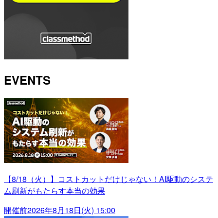
EVENTS
【8/18（火）】コストカットだけじゃない！AI駆動のシステ
ム刷新がもたらす本当の効果
開催前
2026年8月18日(火) 15:00