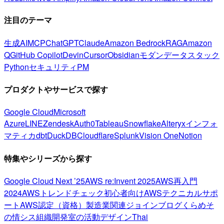
注目のテーマ
生成AI
MCP
ChatGPT
Claude
Amazon Bedrock
RAG
Amazon
Q
GitHub Copilot
Devin
Cursor
Obsidian
モダンデータスタック
Python
セキュリティ
PM
プロダクトやサービスで探す
Google Cloud
Microsoft
Azure
LINE
Zendesk
Auth0
Tableau
Snowflake
Alteryx
インフォ
マティカ
dbt
DuckDB
Cloudflare
Splunk
Vision One
Notion
特集やシリーズから探す
Google Cloud Next ’25
AWS re:Invent 2025
AWS再入門
2024
AWSトレンドチェック
初心者向け
AWSテクニカルサポ
ート
AWS認定（資格）
製造業関連
ジョインブログ
くらめそ
の情シス
組織開発室の活動
デザイン
Thai