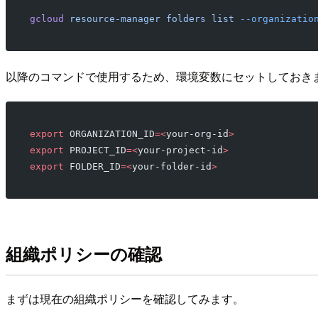
gcloud
 resource-manager
 folders
 list
 --organizatio
以降のコマンドで使用するため、環境変数にセットしておき
export
 ORGANIZATION_ID
=<
your-org-id
>
export
 PROJECT_ID
=<
your-project-id
>
export
 FOLDER_ID
=<
your-folder-id
>
組織ポリシーの確認
まずは現在の組織ポリシーを確認してみます。