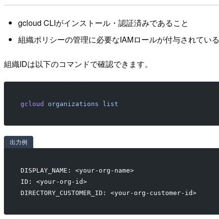
gcloud CLIがインストール・認証済みであること
組織ポリシーの管理に必要なIAMロールが付与されてい
組織IDは以下のコマンドで確認できます。
gcloud
 organizations
 list
出力例
DISPLAY_NAME: <your-org-name>
ID: <your-org-id>
DIRECTORY_CUSTOMER_ID: <your-org-customer-id>