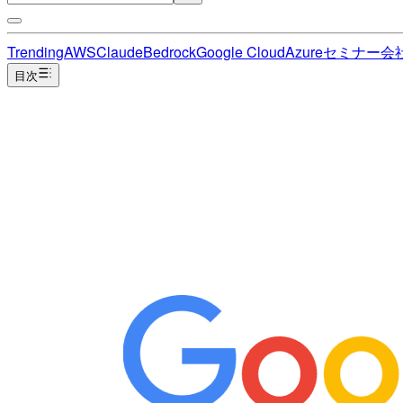
Trending
AWS
Claude
Bedrock
Google Cloud
Azure
セミナー
会
目次