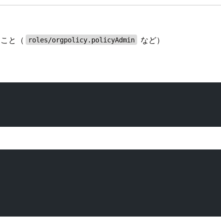
ること（
など）
roles/orgpolicy.policyAdmin