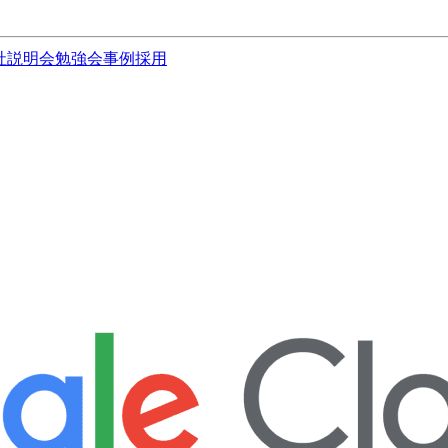
社説明会
勉強会
事例
採用