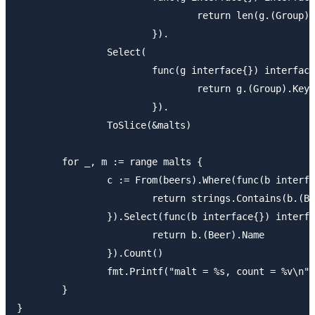
				return len(g.(Group).Group)

			}).

		Select(

			func(g interface{}) interface{} {

				return g.(Group).Key

			}).

		ToSlice(&malts)

	for _, m := range malts {

		c := From(beers).Where(func(b interface{}) bool {

			return strings.Contains(b.(Beer).Malt, m)

		}).Select(func(b interface{}) interface{} {

			return b.(Beer).Name

		}).Count()

		fmt.Printf("malt = %s, count = %v\n", m, c)

	}
