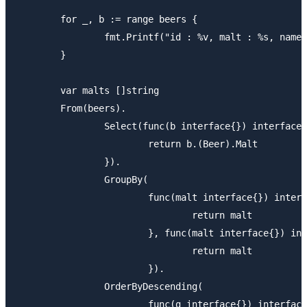
	for _, b := range beers {

		fmt.Printf("id : %v, malt : %s, name : %s\n", b.ID, b.Malt, b.Name)

	}

	var malts []string

	From(beers).

		Select(func(b interface{}) interface{} {

			return b.(Beer).Malt

		}).

		GroupBy(

			func(malt interface{}) interface{} {

				return malt

			}, func(malt interface{}) interface{} {

				return malt

			}).

		OrderByDescending(

			func(g interface{}) interface{} {
