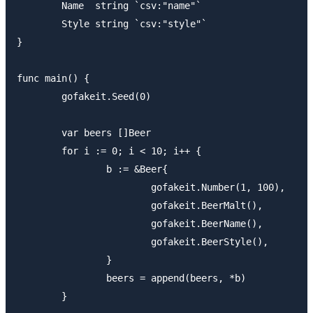
	Name  string `csv:"name"`

	Style string `csv:"style"`

}

func main() {

	gofakeit.Seed(0)

	var beers []Beer

	for i := 0; i < 10; i++ {

		b := &Beer{

			gofakeit.Number(1, 100),

			gofakeit.BeerMalt(),

			gofakeit.BeerName(),

			gofakeit.BeerStyle(),

		}

		beers = append(beers, *b)

	}
