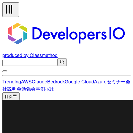
produced by Classmethod
Trending
AWS
Claude
Bedrock
Google Cloud
Azure
セミナー
会
社説明会
勉強会
事例
採用
目次