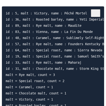
id : 5, malt : Victory, name : Péché Mortel

id : 36, malt : Roasted barley, name : Yeti Imperial 
id : 89, malt : Rye malt, name : Maudite

id : 83, malt : Vienna, name : La Fin Du Monde

id : 48, malt : Caramel, name : Sublimely Self-Righte
id : 57, malt : Rye malt, name : Founders Kentucky Br
id : 64, malt : Special roast, name : Sierra Nevada C
id : 19, malt : Special roast, name : Samuel Smith’s 
id : 33, malt : Rye malt, name : Maharaj

id : 31, malt : Chocolate malt, name : Storm King Sto
malt = Rye malt, count = 3

malt = Special roast, count = 2

malt = Caramel, count = 1

malt = Chocolate malt, count = 1

malt = Victory, count = 1

malt = Roasted barley, count = 1
