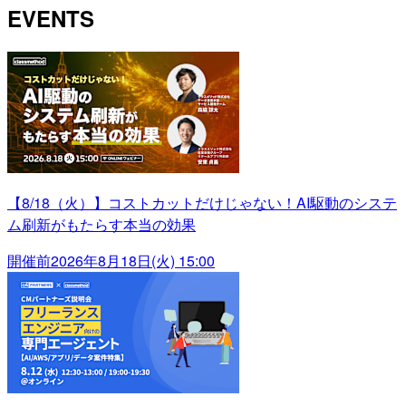
EVENTS
【8/18（火）】コストカットだけじゃない！AI駆動のシステ
ム刷新がもたらす本当の効果
開催前
2026年8月18日(火) 15:00