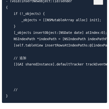
- (void)insertNewObject:(id)sender

{

    if (!_objects) {

        _objects = [[NSMutableArray alloc] init];

    }

    [_objects insertObject:[NSDate date] atIndex:0];

    NSIndexPath *indexPath = [NSIndexPath indexPathFo
    [self.tableView insertRowsAtIndexPaths:@[indexPat
    // 追加

    [[GAI sharedInstance].defaultTracker trackEventWi
                                                     
                                                     
                                                     
    //                                               
}