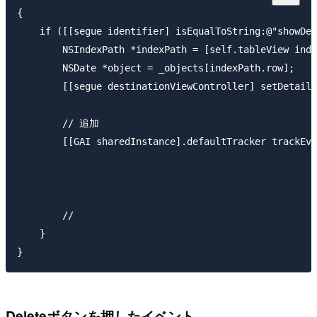
{

    if ([[segue identifier] isEqualToString:@"showDet
        NSIndexPath *indexPath = [self.tableView inde
        NSDate *object = _objects[indexPath.row];

        [[segue destinationViewController] setDetailI
        // 追加

        [[GAI sharedInstance].defaultTracker trackEve
                                                     
                                                     
                                                     
        //                                           
    }

}
Deleteボタンを押したイベント