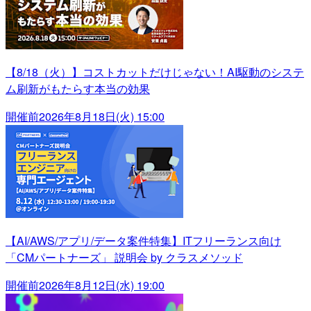
【8/18（火）】コストカットだけじゃない！AI駆動のシステ
ム刷新がもたらす本当の効果
開催前
2026年8月18日(火) 15:00
【AI/AWS/アプリ/データ案件特集】ITフリーランス向け
「CMパートナーズ」 説明会 by クラスメソッド
開催前
2026年8月12日(水) 19:00