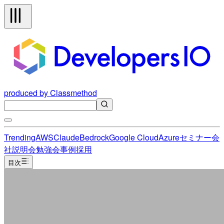
produced by Classmethod
Trending
AWS
Claude
Bedrock
Google Cloud
Azure
セミナー
会
社説明会
勉強会
事例
採用
目次