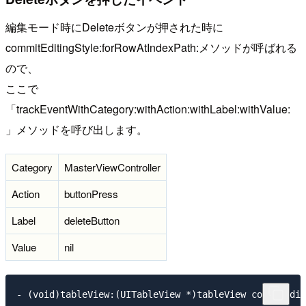
編集モード時にDeleteボタンが押された時に
commitEditingStyle:forRowAtIndexPath:メソッドが呼ばれる
ので、
ここで
「trackEventWithCategory:withAction:withLabel:withValue:
」メソッドを呼び出します。
Category
MasterViewController
Action
buttonPress
Label
deleteButton
Value
nil
- (void)tableView:(UITableView *)tableView commitEdit