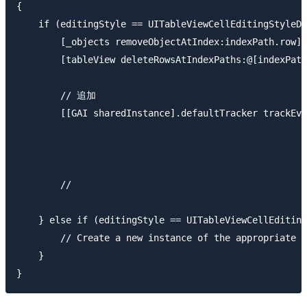
{

    if (editingStyle == UITableViewCellEditingStyleDe
        [_objects removeObjectAtIndex:indexPath.row];

        [tableView deleteRowsAtIndexPaths:@[indexPath
        // 追加

        [[GAI sharedInstance].defaultTracker trackEve
                                                     
                                                     
                                                     
	//                                                        

    } else if (editingStyle == UITableViewCellEditing
        // Create a new instance of the appropriate c
    }

}