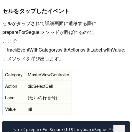
セルをタップしたイベント
セルがタップされて詳細画面に遷移する際に
prepareForSegue:メソッドが呼ばれるので、
ここで
「trackEventWithCategory:withAction:withLabel:withValue:
」メソッドを呼び出します。
Category
MasterViewController
Action
didSelectCell
Label
(セルの行番号)
Value
nil
- (void)prepareForSegue:(UIStoryboardSegue *)segue se