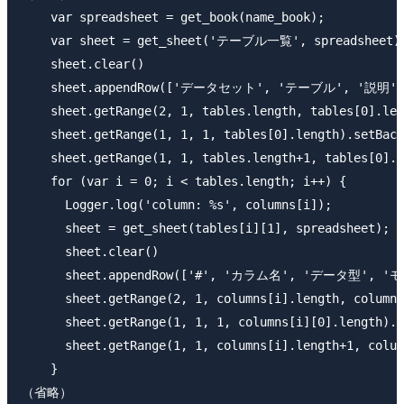
    var spreadsheet = get_book(name_book);

    var sheet = get_sheet('テーブル一覧', spreadsheet);
    sheet.clear()

    sheet.appendRow(['データセット', 'テーブル', '説明'
    sheet.getRange(2, 1, tables.length, tables[0].len
    sheet.getRange(1, 1, 1, tables[0].length).setBack
    sheet.getRange(1, 1, tables.length+1, tables[0].l
    for (var i = 0; i < tables.length; i++) {

      Logger.log('column: %s', columns[i]);

      sheet = get_sheet(tables[i][1], spreadsheet);

      sheet.clear()

      sheet.appendRow(['#', 'カラム名', 'データ型', 'モー
      sheet.getRange(2, 1, columns[i].length, columns
      sheet.getRange(1, 1, 1, columns[i][0].length).s
      sheet.getRange(1, 1, columns[i].length+1, colum
    }

（省略）
