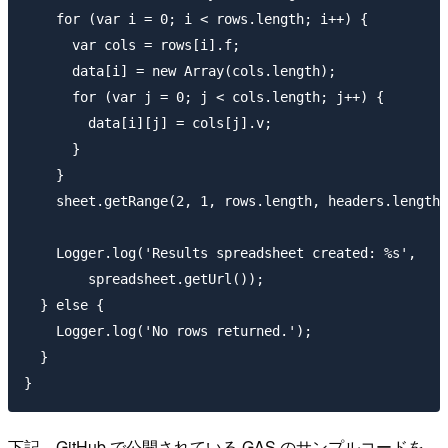
    for (var i = 0; i < rows.length; i++) {

      var cols = rows[i].f;

      data[i] = new Array(cols.length);

      for (var j = 0; j < cols.length; j++) {

        data[i][j] = cols[j].v;

      }

    }

    sheet.getRange(2, 1, rows.length, headers.length)
    Logger.log('Results spreadsheet created: %s',

        spreadsheet.getUrl());

  } else {

    Logger.log('No rows returned.');

  }

下記、GitHub で公開されている GAS のサンプルコードを