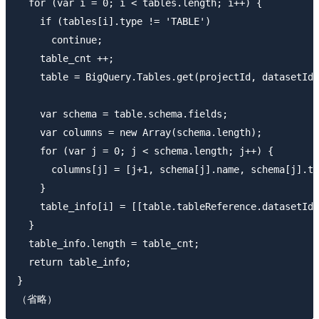
  for (var i = 0; i < tables.length; i++) {

    if (tables[i].type != 'TABLE')

      continue;

    table_cnt ++;

    table = BigQuery.Tables.get(projectId, datasetId,
    var schema = table.schema.fields;

    var columns = new Array(schema.length);

    for (var j = 0; j < schema.length; j++) {

      columns[j] = [j+1, schema[j].name, schema[j].ty
    }

    table_info[i] = [[table.tableReference.datasetId,
  }

  table_info.length = table_cnt;

  return table_info;

}
