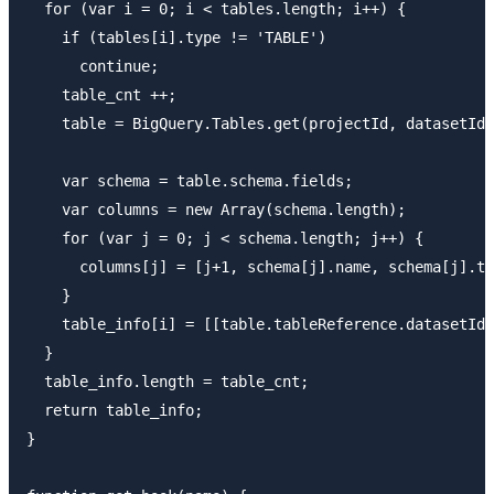
  for (var i = 0; i < tables.length; i++) {

    if (tables[i].type != 'TABLE')

      continue;

    table_cnt ++;

    table = BigQuery.Tables.get(projectId, datasetId,
    var schema = table.schema.fields;

    var columns = new Array(schema.length);

    for (var j = 0; j < schema.length; j++) {

      columns[j] = [j+1, schema[j].name, schema[j].ty
    }

    table_info[i] = [[table.tableReference.datasetId,
  }

  table_info.length = table_cnt;

  return table_info;

}
