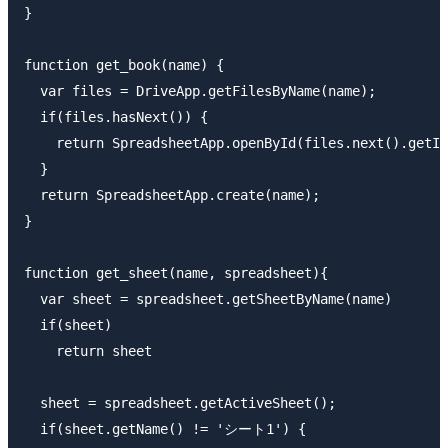
}

function get_book(name) {

  var files = DriveApp.getFilesByName(name);

  if(files.hasNext()) {

    return SpreadsheetApp.openById(files.next().getId
  }

  return SpreadsheetApp.create(name);

}

function get_sheet(name, spreadsheet){

  var sheet = spreadsheet.getSheetByName(name)

  if(sheet)

    return sheet

  sheet = spreadsheet.getActiveSheet();

  if(sheet.getName() != 'シート1') {
