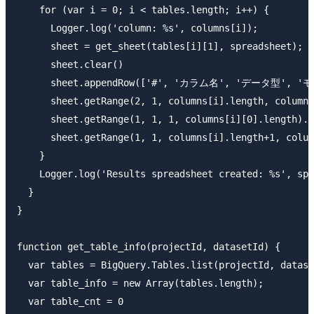
    for (var i = 0; i < tables.length; i++) {

      Logger.log('column: %s', columns[i]);

      sheet = get_sheet(tables[i][1], spreadsheet);

      sheet.clear()

      sheet.appendRow(['#', 'カラム名', 'データ型', 'モー
      sheet.getRange(2, 1, columns[i].length, columns
      sheet.getRange(1, 1, 1, columns[i][0].length).s
      sheet.getRange(1, 1, columns[i].length+1, colum
    }

    Logger.log('Results spreadsheet created: %s', spr
  }

}

function get_table_info(projectId, datasetId) {

  var tables = BigQuery.Tables.list(projectId, datase
  var table_info = new Array(tables.length);

  var table_cnt = 0
