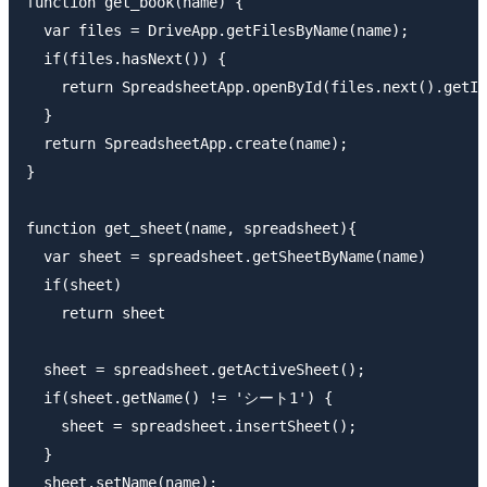
function get_book(name) {

  var files = DriveApp.getFilesByName(name);

  if(files.hasNext()) {

    return SpreadsheetApp.openById(files.next().getId
  }

  return SpreadsheetApp.create(name);

}

function get_sheet(name, spreadsheet){

  var sheet = spreadsheet.getSheetByName(name)

  if(sheet)

    return sheet

  sheet = spreadsheet.getActiveSheet();

  if(sheet.getName() != 'シート1') {

    sheet = spreadsheet.insertSheet();

  }

  sheet.setName(name);
