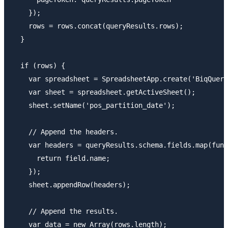
    });

    rows = rows.concat(queryResults.rows);

  }

  if (rows) {

    var spreadsheet = SpreadsheetApp.create('BiqQuery
    var sheet = spreadsheet.getActiveSheet();

    sheet.setName('pos_partition_date');

    // Append the headers.

    var headers = queryResults.schema.fields.map(func
      return field.name;

    });

    sheet.appendRow(headers);

    // Append the results.

    var data = new Array(rows.length);
