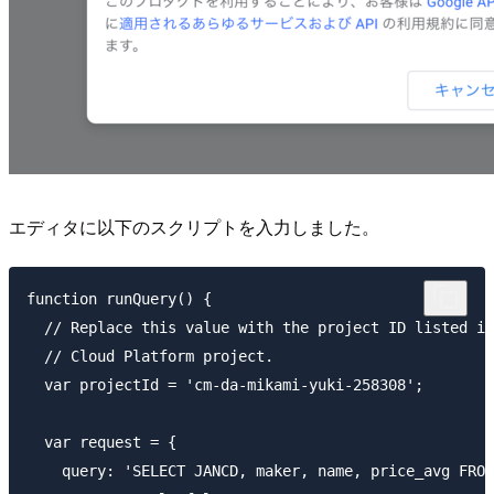
エディタに以下のスクリプトを入力しました。
function runQuery() {

  // Replace this value with the project ID listed in
  // Cloud Platform project.

  var projectId = 'cm-da-mikami-yuki-258308';

  var request = {

    query: 'SELECT JANCD, maker, name, price_avg FROM