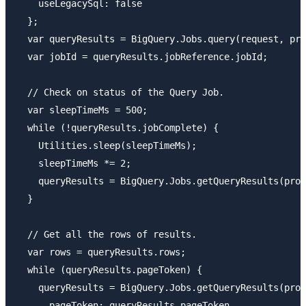
    useLegacySql: false

  };

  var queryResults = BigQuery.Jobs.query(request, pro
  var jobId = queryResults.jobReference.jobId;

  // Check on status of the Query Job.

  var sleepTimeMs = 500;

  while (!queryResults.jobComplete) {

    Utilities.sleep(sleepTimeMs);

    sleepTimeMs *= 2;

    queryResults = BigQuery.Jobs.getQueryResults(proj
  }

  // Get all the rows of results.

  var rows = queryResults.rows;

  while (queryResults.pageToken) {

    queryResults = BigQuery.Jobs.getQueryResults(proj
      pageToken: queryResults.pageToken
