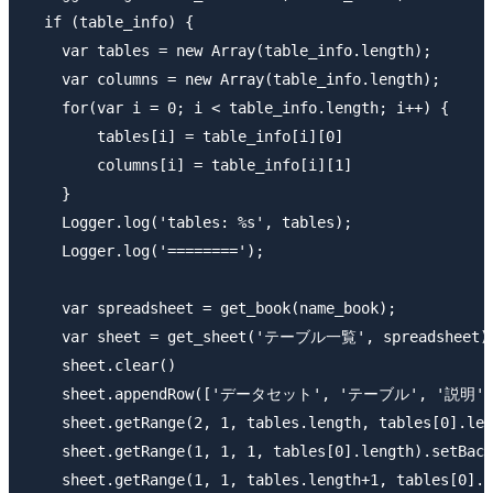
  if (table_info) {

    var tables = new Array(table_info.length);

    var columns = new Array(table_info.length);

    for(var i = 0; i < table_info.length; i++) {

        tables[i] = table_info[i][0]

        columns[i] = table_info[i][1]

    }

    Logger.log('tables: %s', tables);

    Logger.log('========');

    var spreadsheet = get_book(name_book);

    var sheet = get_sheet('テーブル一覧', spreadsheet);
    sheet.clear()

    sheet.appendRow(['データセット', 'テーブル', '説明'
    sheet.getRange(2, 1, tables.length, tables[0].len
    sheet.getRange(1, 1, 1, tables[0].length).setBack
    sheet.getRange(1, 1, tables.length+1, tables[0].l