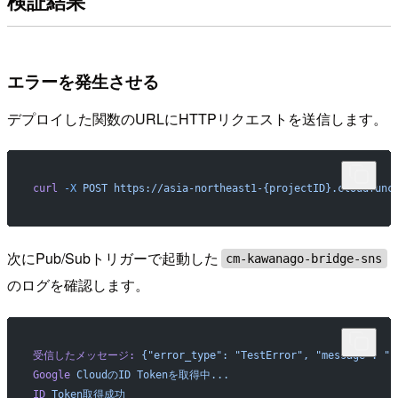
検証結果
エラーを発生させる
デプロイした関数のURLにHTTPリクエストを送信します。
curl
 -X
 POST
 https://asia-northeast1-{projectID}.cloudfunc
次にPub/Subトリガーで起動した
cm-kawanago-bridge-sns
のログを確認します。
受信したメッセージ:
 {"error_type":
 "TestError",
 "message":
 "
Google
 CloudのID
 Tokenを取得中...
ID
 Token取得成功