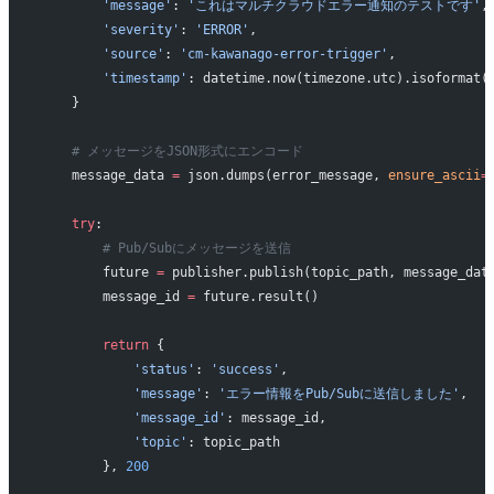
        'message'
: 
'これはマルチクラウドエラー通知のテストです'
,
        'severity'
: 
'ERROR'
,
        'source'
: 
'cm-kawanago-error-trigger'
,
        'timestamp'
: datetime.now(timezone.utc).isoformat(
    }
    # メッセージをJSON形式にエンコード
    message_data 
=
 json.dumps(error_message, 
ensure_ascii
=
    try
:
        # Pub/Subにメッセージを送信
        future 
=
 publisher.publish(topic_path, message_dat
        message_id 
=
 future.result()
        return
 {
            'status'
: 
'success'
,
            'message'
: 
'エラー情報をPub/Subに送信しました'
,
            'message_id'
: message_id,
            'topic'
: topic_path
        }, 
200