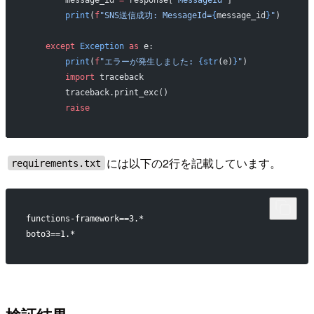
        print
(
f
"SNS送信成功: MessageId=
{
message_id
}
"
)
    except
 Exception
 as
 e:
        print
(
f
"エラーが発生しました: 
{str
(e)
}
"
)
        import
 traceback
        traceback.print_exc()
        raise
には以下の2行を記載しています。
requirements.txt
functions-framework==3.*
boto3==1.*