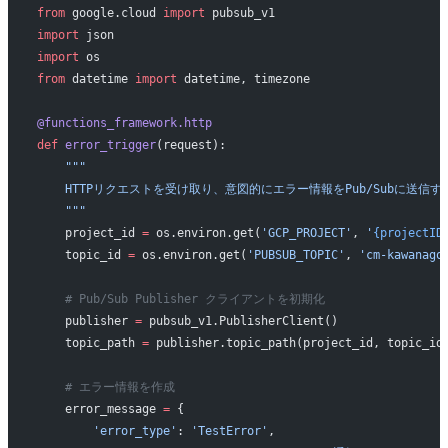
from
 google.cloud 
import
 pubsub_v1
import
 json
import
 os
from
 datetime 
import
 datetime, timezone
@functions_framework.http
def
 error_trigger
(request):
    """
    HTTPリクエストを受け取り、意図的にエラー情報をPub/Subに送信す
    """
    project_id 
=
 os.environ.get(
'GCP_PROJECT'
, 
'
{projectID
    topic_id 
=
 os.environ.get(
'PUBSUB_TOPIC'
, 
'cm-kawanago
    # Pub/Sub Publisher クライアントを初期化
    publisher 
=
 pubsub_v1.PublisherClient()
    topic_path 
=
 publisher.topic_path(project_id, topic_id
    # エラー情報を作成
    error_message 
=
 {
        'error_type'
: 
'TestError'
,