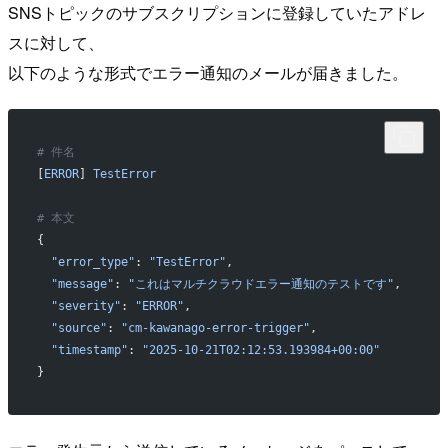
SNSトピックのサブスクリプションに登録していたアドレ
スに対して、
以下のような形式でエラー通知のメールが届きました。
# 件名
[
ERROR
] 
TestError
# 本文
{
  "error_type"
: 
"TestError"
,
  "message"
: 
"これはマルチクラウドエラー通知のテストです"
,
  "severity"
: 
"ERROR"
,
  "source"
: 
"cm-kawanago-error-trigger"
,
  "timestamp"
: 
"2025-10-21T02:12:53.193984+00:00"
}