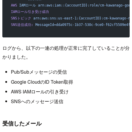
AWS
 IAMロール
 arn:aws:iam::{accountID}:role/cm-kawanago-goo
IAMロール引き受け成功
SNSトピック
 arn:aws:sns:us-east-1:{accountID}:cm-kawanago-n
SNS送信成功:
 MessageId=dda0975c-1b37-530c-9ce0-f62cf5509e4f
ログから、以下の一連の処理が正常に完了していることが分
かりました。
Pub/Subメッセージの受信
Google CloudのID Token取得
AWS IAMロールの引き受け
SNSへのメッセージ送信
受信したメール