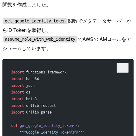
関数を作成しました。
関数でメタデータサーバーか
get_google_identity_token
らID Tokenを取得し、
でAWSのIAMロールをア
assume_role_with_web_identity
シュームしています。
import
 functions_framework
import
 base64
import
 json
import
 os
import
 boto3
import
 urllib.request
import
 urllib.parse
def
 get_google_identity_token
():
    """Google Identity Token取得"""