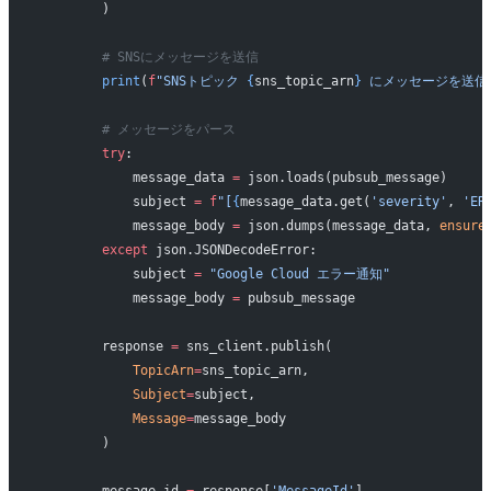
        )
        # SNSにメッセージを送信
        print
(
f
"SNSトピック 
{
sns_topic_arn
}
 にメッセージを送信中
        # メッセージをパース
        try
:
            message_data 
=
 json.loads(pubsub_message)
            subject 
=
 f
"[
{
message_data.get(
'severity'
, 
'ER
            message_body 
=
 json.dumps(message_data, 
ensure
        except
 json.JSONDecodeError:
            subject 
=
 "Google Cloud エラー通知"
            message_body 
=
 pubsub_message
        response 
=
 sns_client.publish(
            TopicArn
=
sns_topic_arn,
            Subject
=
subject,
            Message
=
message_body
        )
        message_id 
=
 response[
'MessageId'
]