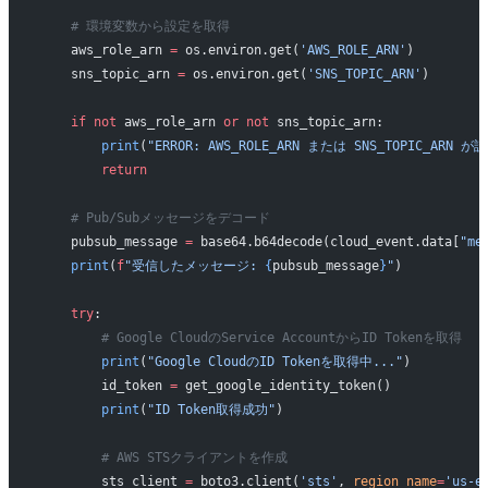
    """
    # 環境変数から設定を取得
    aws_role_arn 
=
 os.environ.get(
'AWS_ROLE_ARN'
)
    sns_topic_arn 
=
 os.environ.get(
'SNS_TOPIC_ARN'
)
    if
 not
 aws_role_arn 
or
 not
 sns_topic_arn:
        print
(
"ERROR: AWS_ROLE_ARN または SNS_TOPIC_AR
        return
    # Pub/Subメッセージをデコード
    pubsub_message 
=
 base64.b64decode(cloud_event.data[
"me
    print
(
f
"受信したメッセージ: 
{
pubsub_message
}
"
)
    try
:
        # Google CloudのService AccountからID Tokenを取得
        print
(
"Google CloudのID Tokenを取得中..."
)
        id_token 
=
 get_google_identity_token()
        print
(
"ID Token取得成功"
)
        # AWS STSクライアントを作成
        sts_client 
=
 boto3.client(
'sts'
, 
region_name
=
'us-e