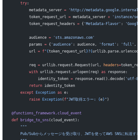
    try
:
        metadata_server 
=
 'http://metadata.google.internal
        token_request_url 
=
 metadata_server 
+
 'instance/se
        token_request_headers 
=
 {
'Metadata-Flavor'
: 
'Googl
        audience 
=
 'sts.amazonaws.com'
        params 
=
 {
'audience'
: audience, 
'format'
: 
'full'
, 
        url 
=
 f
"
{
token_request_url
}
?
{
urllib.parse.urlencod
        req 
=
 urllib.request.Request(url, 
headers
=
token_re
        with
 urllib.request.urlopen(req) 
as
 response:
            identity_token 
=
 response.read().decode(
'utf-8
        return
 identity_token
    except
 Exception
 as
 e:
        raise
 Exception
(
f
"JWT取得エラー: 
{
e
}
"
)
@functions_framework.cloud_event
def
 bridge_to_sns
(cloud_event):
    """
    Pub/Subからメッセージを受け取り、JWTを使ってAWS SNSに転送す