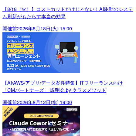
【8/18（火）】コストカットだけじゃない！AI駆動のシステ
ム刷新がもたらす本当の効果
開催前
2026年8月18日(火) 15:00
【AI/AWS/アプリ/データ案件特集】ITフリーランス向け
「CMパートナーズ」 説明会 by クラスメソッド
開催前
2026年8月12日(水) 19:00