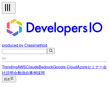
produced by Classmethod
Trending
AWS
Claude
Bedrock
Google Cloud
Azure
セミナー
会
社説明会
勉強会
事例
採用
目次