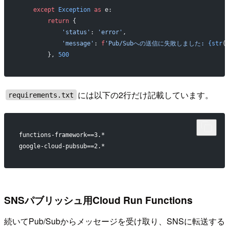
    except
 Exception
 as
 e:
        return
 {
            'status'
: 
'error'
,
            'message'
: 
f
'Pub/Subへの送信に失敗しました: 
{str
(
        }, 
500
には以下の2行だけ記載しています。
requirements.txt
functions-framework==3.*
google-cloud-pubsub==2.*
SNSパブリッシュ用Cloud Run Functions
続いてPub/Subからメッセージを受け取り、SNSに転送する