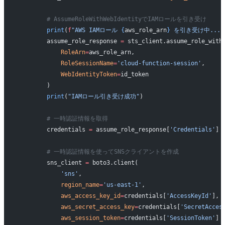
        # AssumeRoleWithWebIdentityでIAMロールを引き受け
        print
(
f
"AWS IAMロール 
{
aws_role_arn
}
 を引き受け中..."
        assume_role_response 
=
 sts_client.assume_role_with
            RoleArn
=
aws_role_arn,
            RoleSessionName
=
'cloud-function-session'
,
            WebIdentityToken
=
id_token
        )
        print
(
"IAMロール引き受け成功"
)
        # 一時認証情報を取得
        credentials 
=
 assume_role_response[
'Credentials'
]
        # 一時認証情報を使ってSNSクライアントを作成
        sns_client 
=
 boto3.client(
            'sns'
,
            region_name
=
'us-east-1'
,
            aws_access_key_id
=
credentials[
'AccessKeyId'
],
            aws_secret_access_key
=
credentials[
'SecretAcces
            aws_session_token
=
credentials[
'SessionToken'
]