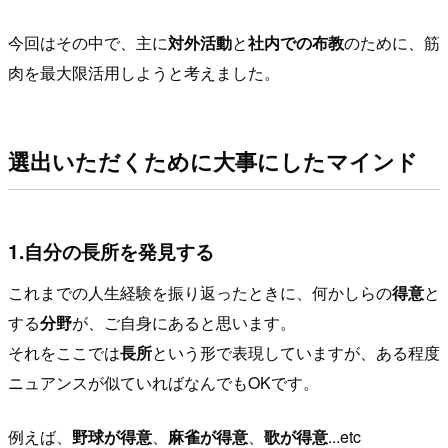
今回はその中で、主に
対外活動
と
社内での布教
のために、筋
肉を最大限活用しようと考えました。
選出いただくために大事にしたマインド
1.自分の長所を発見する
これまでの人生経験を振り返ったときに、何かしらの
得意
と
する
分野
が、ご自身にあると思います。
それをここでは
長所
という形で表現していますが、ある程度
ニュアンスが似ていればなんでもOKです。
例えば、
野球が得意
、
麻雀が得意
、
歌が得意
...etc