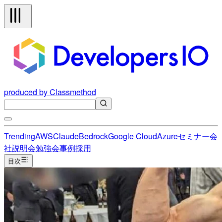
produced by Classmethod
Trending
AWS
Claude
Bedrock
Google Cloud
Azure
セミナー
会
社説明会
勉強会
事例
採用
目次