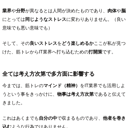
業界
や
分野
が異なるとは人間が決めたものであり、
肉体
や
脳
にとっては
同じようなストレス
に変わりありません。（良い
意味でも悪い意味でも）
そして、その
良いストレス
を
どう楽しめるか
ここが私が見つ
けた、筋トレからIT業界へ打ち込むための
打開策
です。
全ては考え方次第で多方面に影響する
今までは、筋トレの
マインド（精神）
をIT業界でも活用しよ
うという事をきっかけに、
物事は考え方次第
であると伝えて
きました。
これはあくまでも
自分の中
で収まるものであり、
他者を巻き
込む
ような行為ではありません。