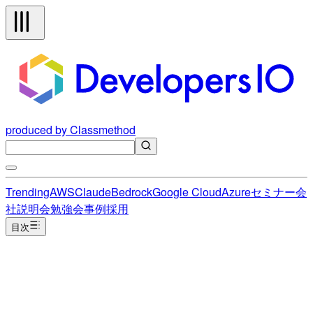
produced by Classmethod
Trending
AWS
Claude
Bedrock
Google Cloud
Azure
セミナー
会
社説明会
勉強会
事例
採用
目次