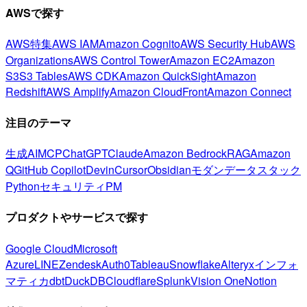
AWSで探す
AWS特集
AWS IAM
Amazon Cognito
AWS Security Hub
AWS
Organizations
AWS Control Tower
Amazon EC2
Amazon
S3
S3 Tables
AWS CDK
Amazon QuickSight
Amazon
Redshift
AWS Amplify
Amazon CloudFront
Amazon Connect
注目のテーマ
生成AI
MCP
ChatGPT
Claude
Amazon Bedrock
RAG
Amazon
Q
GitHub Copilot
Devin
Cursor
Obsidian
モダンデータスタック
Python
セキュリティ
PM
プロダクトやサービスで探す
Google Cloud
Microsoft
Azure
LINE
Zendesk
Auth0
Tableau
Snowflake
Alteryx
インフォ
マティカ
dbt
DuckDB
Cloudflare
Splunk
Vision One
Notion