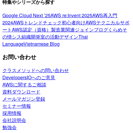
特集やシリーズから探す
Google Cloud Next ’25
AWS re:Invent 2025
AWS再入門
2024
AWSトレンドチェック
初心者向け
AWSテクニカルサポ
ート
AWS認定（資格）
製造業関連
ジョインブログ
くらめそ
の情シス
組織開発室の活動
デザイン
Thai
Language
Vietnamese Blog
お問い合わせ
クラスメソッドへの問い合わせ
DevelopersIOへのご意見
AWSに関するご相談
資料ダウンロード
メールマガジン登録
セミナー情報
採用情報
会社説明会
勉強会