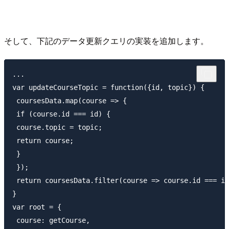
そして、下記のデータ更新クエリの実装を追加します。
...

var updateCourseTopic = function({id, topic}) {

 coursesData.map(course => {

 if (course.id === id) {

 course.topic = topic;

 return course;

 }

 });

 return coursesData.filter(course => course.id === id
}

var root = {

 course: getCourse,
