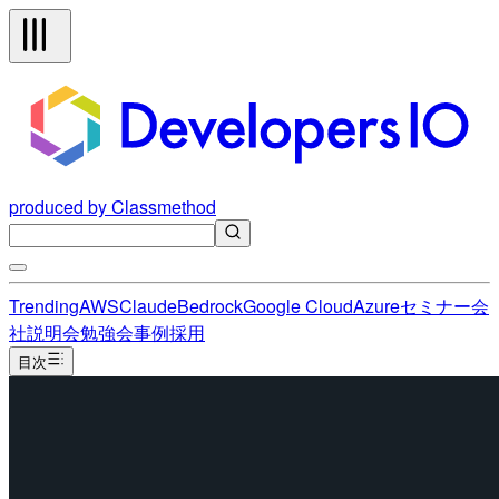
produced by Classmethod
Trending
AWS
Claude
Bedrock
Google Cloud
Azure
セミナー
会
社説明会
勉強会
事例
採用
目次