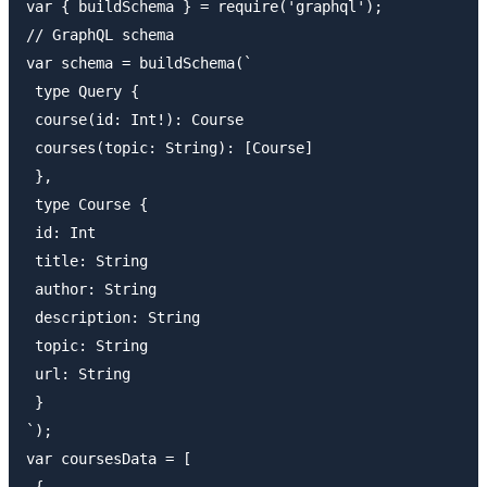
var { buildSchema } = require('graphql');

// GraphQL schema

var schema = buildSchema(`

 type Query {

 course(id: Int!): Course

 courses(topic: String): [Course]

 },

 type Course {

 id: Int

 title: String

 author: String

 description: String

 topic: String

 url: String

 }

`);

var coursesData = [

 {
