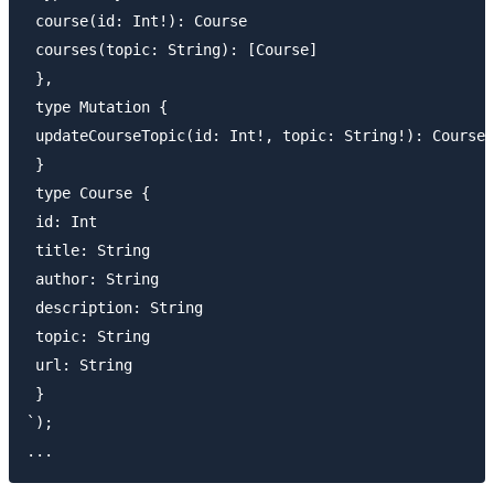
 course(id: Int!): Course

 courses(topic: String): [Course]

 },

 type Mutation {

 updateCourseTopic(id: Int!, topic: String!): Course

 }

 type Course {

 id: Int

 title: String

 author: String

 description: String

 topic: String

 url: String

 }

`);
