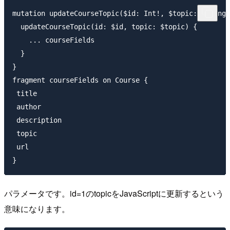
mutation updateCourseTopic($id: Int!, $topic: String!
  updateCourseTopic(id: $id, topic: $topic) {

    ... courseFields 

  }

}

fragment courseFields on Course {

 title

 author

 description

 topic

 url

パラメータです。id=1のtopicをJavaScriptに更新するという
意味になります。