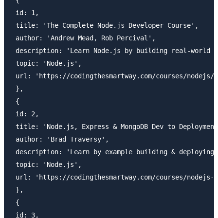
 id: 1,

 title: 'The Complete Node.js Developer Course',

 author: 'Andrew Mead, Rob Percival',

 description: 'Learn Node.js by building real-world a
 topic: 'Node.js',

 url: 'https://codingthesmartway.com/courses/nodejs/'

 },

 {

 id: 2,

 title: 'Node.js, Express & MongoDB Dev to Deployment
 author: 'Brad Traversy',

 description: 'Learn by example building & deploying 
 topic: 'Node.js',

 url: 'https://codingthesmartway.com/courses/nodejs-e
 },

 {

 id: 3,
