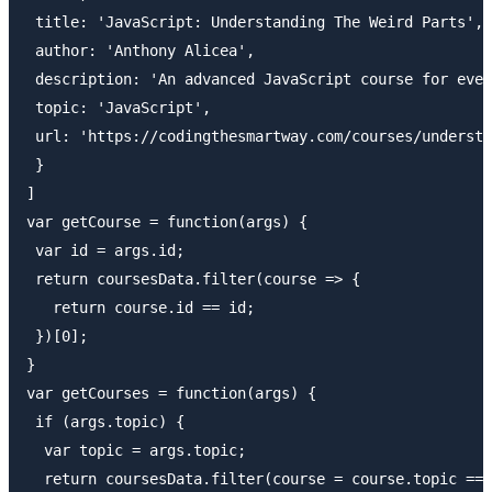
 title: 'JavaScript: Understanding The Weird Parts',

 author: 'Anthony Alicea',

 description: 'An advanced JavaScript course for ever
 topic: 'JavaScript',

 url: 'https://codingthesmartway.com/courses/understa
 }

]

var getCourse = function(args) { 

 var id = args.id;

 return coursesData.filter(course => {

   return course.id == id;

 })[0];

}

var getCourses = function(args) {

 if (args.topic) {

  var topic = args.topic;

  return coursesData.filter(course = course.topic ===