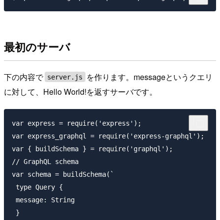
最初のサーバ
下の内容で
を作ります。messageというクエリ
server.js
に対して、Hello World!を返すサーバです。
var express = require('express');

var express_graphql = require('express-graphql');

var { buildSchema } = require('graphql');

// GraphQL schema

var schema = buildSchema(`

 type Query {

 message: String

 }
