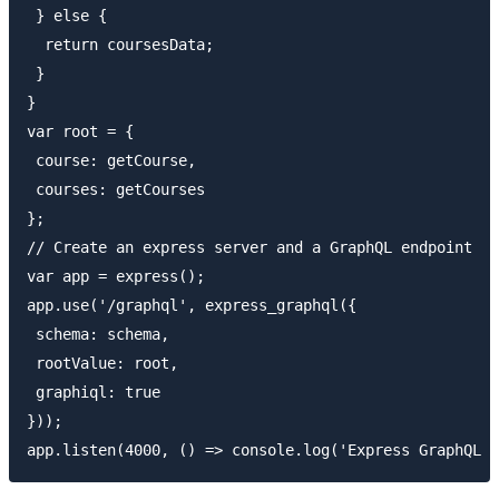
 } else {

  return coursesData;

 }

}

var root = {

 course: getCourse,

 courses: getCourses

};

// Create an express server and a GraphQL endpoint

var app = express();

app.use('/graphql', express_graphql({

 schema: schema,

 rootValue: root,

 graphiql: true

}));
