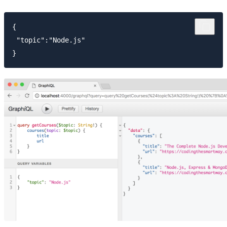
{ 

 "topic":"Node.js"
