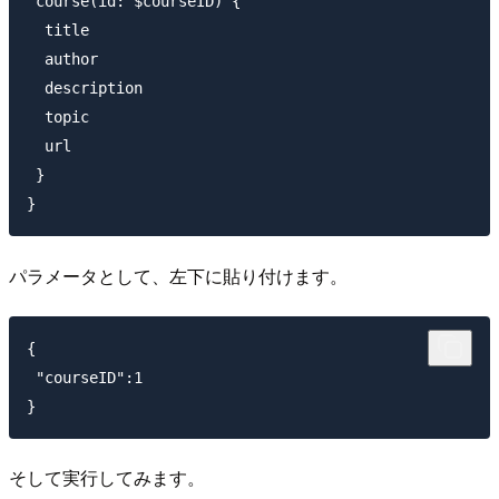
 course(id: $courseID) {

  title

  author

  description

  topic

  url

 }

パラメータとして、左下に貼り付けます。
{ 

 "courseID":1

そして実行してみます。