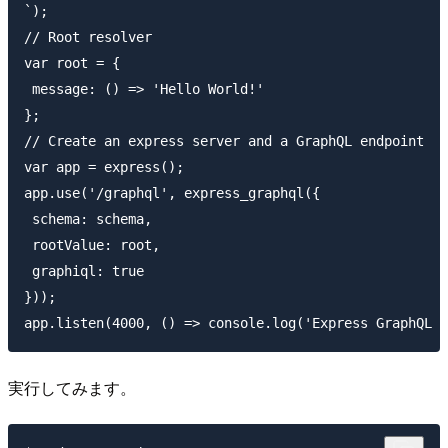
`);

// Root resolver

var root = {

 message: () => 'Hello World!'

};

// Create an express server and a GraphQL endpoint

var app = express();

app.use('/graphql', express_graphql({

 schema: schema,

 rootValue: root,

 graphiql: true

}));

実行してみます。