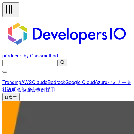
produced by Classmethod
Trending
AWS
Claude
Bedrock
Google Cloud
Azure
セミナー
会
社説明会
勉強会
事例
採用
目次