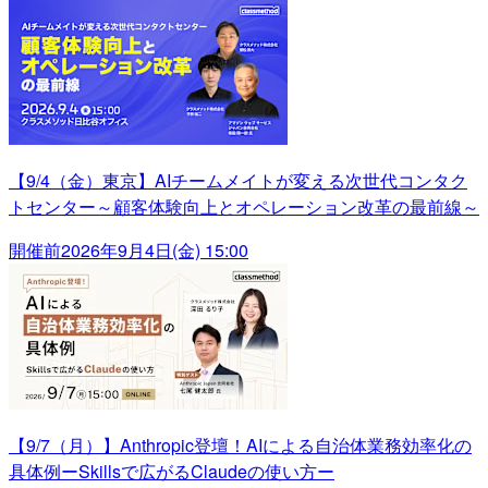
【9/4（金）東京】AIチームメイトが変える次世代コンタク
トセンター～顧客体験向上とオペレーション改革の最前線～
開催前
2026年9月4日(金) 15:00
【9/7（月）】Anthropic登壇！AIによる自治体業務効率化の
具体例ーSkillsで広がるClaudeの使い方ー