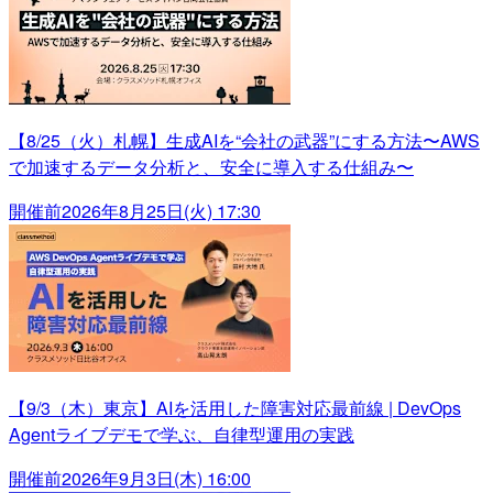
【8/25（火）札幌】生成AIを“会社の武器”にする方法〜AWS
で加速するデータ分析と、安全に導入する仕組み〜
開催前
2026年8月25日(火) 17:30
【9/3（木）東京】AIを活用した障害対応最前線 | DevOps
Agentライブデモで学ぶ、自律型運用の実践
開催前
2026年9月3日(木) 16:00