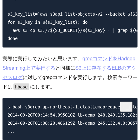
s3_key_list=`aws s3api list-objects-v2 --bucket ${S3_
for s3_key in ${s3_key_list}; do

  aws s3 cp s3://${S3_BUCKET}/${s3_key} - | grep ${GR
実際に実行してみたいと思います。
grepコマンドをHadoop
Streaming上で実行する
と同様に
S3上に存在するELBのアク
セスログ
に対してgrepコマンドを実行します。検索キーワー
ドは
にします。
hbase
$ bash s3grep ap-northeast-1.elasticmapreduce.samples
2014-09-26T00:14:54.095610Z lb-demo 248.249.135.182:1
2014-09-26T01:08:20.486129Z lb-demo 245.132.4.0:30572