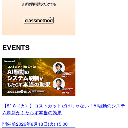
EVENTS
【8/18（火）】コストカットだけじゃない！AI駆動のシステ
ム刷新がもたらす本当の効果
開催前
2026年8月18日(火) 15:00