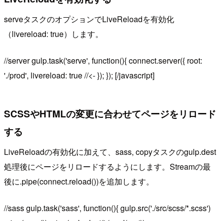
serveタスクのオプションでLiveReloadを有効化
（
livereload: true
）します。
//server gulp.task('serve', function(){ connect.server({ root:
'./prod', livereload: true //<- }); }); [/javascript]
SCSSやHTMLの変更に合わせてページをリロード
する
LiveReloadの有効化に加えて、sass, copyタスクの
gulp.dest
処理後にページをリロードするようにします。Streamの最
後に
.pipe(connect.reload())
を追加します。
//sass gulp.task('sass', function(){ gulp.src('./src/scss/*.scss')