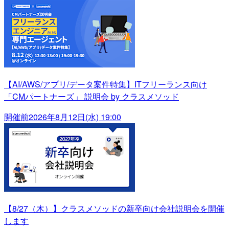
【AI/AWS/アプリ/データ案件特集】ITフリーランス向け
「CMパートナーズ」 説明会 by クラスメソッド
開催前
2026年8月12日(水) 19:00
【8/27（木）】クラスメソッドの新卒向け会社説明会を開催
します