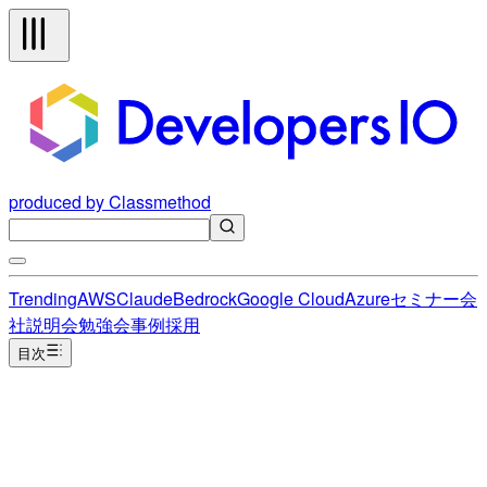
produced by Classmethod
Trending
AWS
Claude
Bedrock
Google Cloud
Azure
セミナー
会
社説明会
勉強会
事例
採用
目次