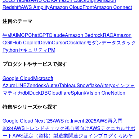
Redshift
AWS Amplify
Amazon CloudFront
Amazon Connect
注目のテーマ
生成AI
MCP
ChatGPT
Claude
Amazon Bedrock
RAG
Amazon
Q
GitHub Copilot
Devin
Cursor
Obsidian
モダンデータスタック
Python
セキュリティ
PM
プロダクトやサービスで探す
Google Cloud
Microsoft
Azure
LINE
Zendesk
Auth0
Tableau
Snowflake
Alteryx
インフォ
マティカ
dbt
DuckDB
Cloudflare
Splunk
Vision One
Notion
特集やシリーズから探す
Google Cloud Next ’25
AWS re:Invent 2025
AWS再入門
2024
AWSトレンドチェック
初心者向け
AWSテクニカルサポ
ート
AWS認定（資格）
製造業関連
ジョインブログ
くらめそ