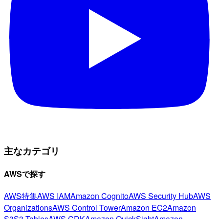
主なカテゴリ
AWSで探す
AWS特集
AWS IAM
Amazon Cognito
AWS Security Hub
AWS
Organizations
AWS Control Tower
Amazon EC2
Amazon
S3
S3 Tables
AWS CDK
Amazon QuickSight
Amazon