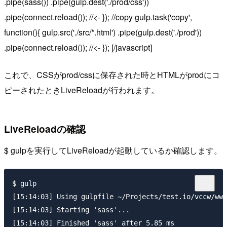
.pipe(sass()) .pipe(gulp.dest('./prod/css'))
.pipe(connect.reload()); //<- }); //copy gulp.task('copy',
function(){ gulp.src('./src/*.html') .pipe(gulp.dest('./prod'))
.pipe(connect.reload()); //<- }); [/javascript]
これで、CSSが
prod/css
に保存された時とHTMLが
prod
にコ
ピーされたときLiveReloadが行われます。
LiveReloadの確認
$ gulp
を実行してLiveReloadが起動しているか確認します。
$ gulp

[15:14:03] Using gulpfile ~/Projects/test.io/vccw/www
[15:14:03] Starting 'sass'...

[15:14:03] Finished 'sass' after 5.85 ms
