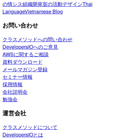
の情シス
組織開発室の活動
デザイン
Thai
Language
Vietnamese Blog
お問い合わせ
クラスメソッドへの問い合わせ
DevelopersIOへのご意見
AWSに関するご相談
資料ダウンロード
メールマガジン登録
セミナー情報
採用情報
会社説明会
勉強会
運営会社
クラスメソッドについて
DevelopersIOとは