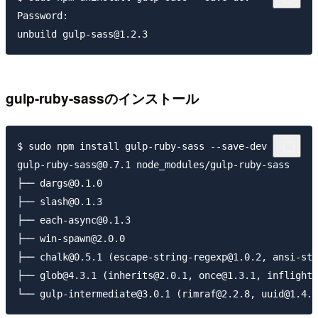
Password:

gulp-ruby-sassのインストール
$ sudo npm install gulp-ruby-sass --save-dev

gulp-ruby-sass@0.7.1 node_modules/gulp-ruby-sass

├── dargs@0.1.0

├── slash@0.1.3

├── each-async@0.1.3

├── win-spawn@2.0.0

├── chalk@0.5.1 (escape-string-regexp@1.0.2, ansi-sty
├── glob@4.3.1 (inherits@2.0.1, once@1.3.1, inflight@