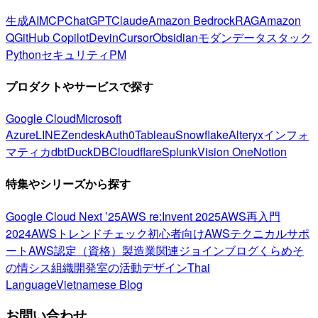
生成AI
MCP
ChatGPT
Claude
Amazon Bedrock
RAG
Amazon
Q
GitHub Copilot
Devin
Cursor
Obsidian
モダンデータスタック
Python
セキュリティ
PM
プロダクトやサービスで探す
Google Cloud
Microsoft
Azure
LINE
Zendesk
Auth0
Tableau
Snowflake
Alteryx
インフォ
マティカ
dbt
DuckDB
Cloudflare
Splunk
Vision One
Notion
特集やシリーズから探す
Google Cloud Next ’25
AWS re:Invent 2025
AWS再入門
2024
AWSトレンドチェック
初心者向け
AWSテクニカルサポ
ート
AWS認定（資格）
製造業関連
ジョインブログ
くらめそ
の情シス
組織開発室の活動
デザイン
Thai
Language
Vietnamese Blog
お問い合わせ