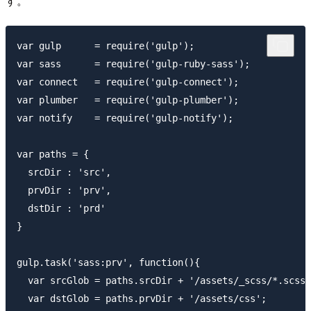
す。
var gulp      = require('gulp');

var sass      = require('gulp-ruby-sass');

var connect   = require('gulp-connect');

var plumber   = require('gulp-plumber');

var notify    = require('gulp-notify');

var paths = {

  srcDir : 'src',

  prvDir : 'prv',

  dstDir : 'prd'

}

gulp.task('sass:prv', function(){

  var srcGlob = paths.srcDir + '/assets/_scss/*.scss'
  var dstGlob = paths.prvDir + '/assets/css';
