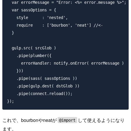
  var errorMessage = "Error: <%= error.message %>";

  var sassOptions = {

    style      : 'nested',

    require    : ['bourbon', 'neat'] //<-

  }

  gulp.src( srcGlob )

    .pipe(plumber({

      errorHandler: notify.onError( errorMessage )

    }))

    .pipe(sass( sassOptions ))

    .pipe(gulp.dest( dstGlob ))

    .pipe(connect.reload());

これで、bourbonやneatが
して使えるようになり
@import
ます。