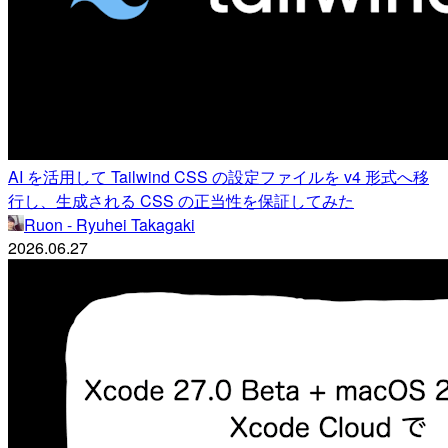
AI を活用して Tailwind CSS の設定ファイルを v4 形式へ移
行し、生成される CSS の正当性を保証してみた
Ruon - Ryuhei Takagaki
2026.06.27