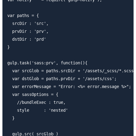
var paths = {

  srcDir : 'src',

  prvDir : 'prv',

  dstDir : 'prd'

}

gulp.task('sass:prv', function(){

  var srcGlob = paths.srcDir + '/assets/_scss/*.scss'
  var dstGlob = paths.prvDir + '/assets/css';

  var errorMessage = "Error: <%= error.message %>";

  var sassOptions = {

    //bundleExec : true,

    style      : 'nested'

  }

  gulp.src( srcGlob )
