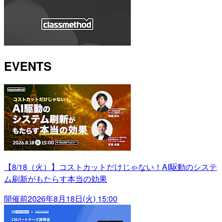
EVENTS
【8/18（火）】コストカットだけじゃない！AI駆動のシステ
ム刷新がもたらす本当の効果
開催前
2026年8月18日(火) 15:00