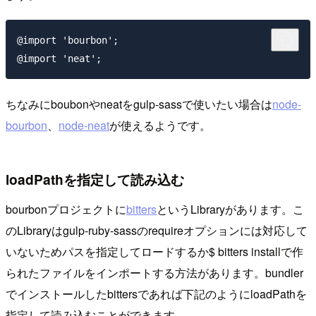
@import 'bourbon';

ちなみにboubonやneatをgulp-sassで使いたい場合は
node-
bourbon
、
node-neat
が使えるようです。
loadPathを指定して読み込む
bourbonプロジェクトに
bitters
というLibraryがあります。こ
のLibraryはgulp-ruby-sassのrequireオプションには対応して
いないためパスを指定してロードするか
$ bitters install
で作
られたファイルをインポートする方法があります。bundler
でインストールしたbittersであれば下記のように
loadPath
を
指定して読み込むことができます。