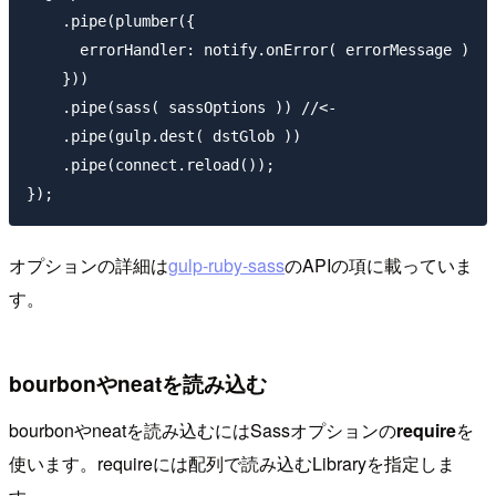
    .pipe(plumber({

      errorHandler: notify.onError( errorMessage )

    }))

    .pipe(sass( sassOptions )) //<-

    .pipe(gulp.dest( dstGlob ))

    .pipe(connect.reload());

オプションの詳細は
gulp-ruby-sass
のAPIの項に載っていま
す。
bourbonやneatを読み込む
bourbonやneatを読み込むにはSassオプションの
require
を
使います。requireには配列で読み込むLibraryを指定しま