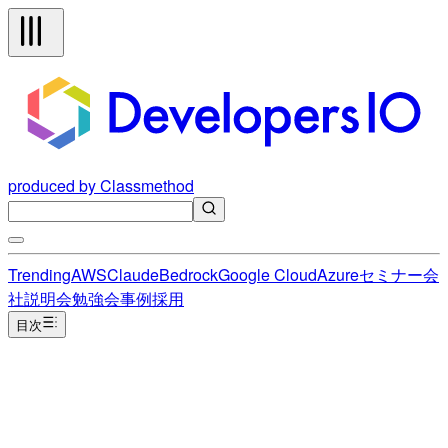
produced by Classmethod
Trending
AWS
Claude
Bedrock
Google Cloud
Azure
セミナー
会
社説明会
勉強会
事例
採用
目次