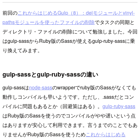
前回の
これからはじめるGulp（8）：delモジュールとvinyl-
pathsモジュールを使ったファイルの削除
でタスクの同期と
ディレクトリ・ファイルの削除について勉強しました。今回
はgulp-sassからRuby版のSassが使えるgulp-ruby-sassに乗
り換えてみます。
gulp-sassとgulp-ruby-sassの違い
gulp-sassは
node-sass
のwrapperでruby版のSassがなくても
動作しコンパイルも早いようです。ただし、
.sass
だとコン
パイルに問題もあるとか（回避策はある）。
gulp-ruby-sass
はRuby版のSassを使うのでコンパイルがやや遅いという点
はありますが安心して利用できます。言うまでのことでもあ
りませんがRuby版のSassを使うため
これからはじめる