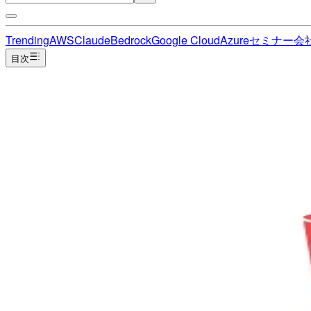
Trending
AWS
Claude
Bedrock
Google Cloud
Azure
セミナー
会
目次