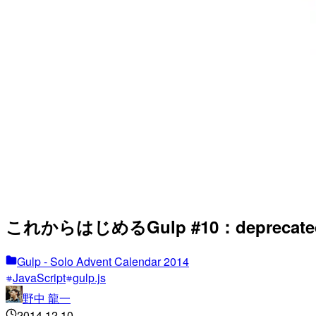
これからはじめるGulp #10：deprecate
Gulp - Solo Advent Calendar 2014
JavaScript
gulp.js
野中 龍一
2014.12.10