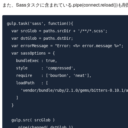
また、Sassタスクに含まれている
.pipe(connect.reload())
も削
gulp.task('sass', function(){

  var srcGlob = paths.srcDir + '/**/*.scss';

  var dstGlob = paths.dstDir;

  var errorMessage = "Error: <%= error.message %>";

  var sassOptions = {

    bundleExec : true,

    style      : 'compressed',

    require    : ['bourbon', 'neat'],

    loadPath   : [

      'vendor/bundle/ruby/2.1.0/gems/bitters-0.10.1/a
    ]

  }

  gulp.src( srcGlob )

    .pipe(changed( dstGlob ))
