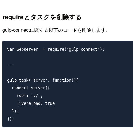
requireとタスクを削除する
gulp-connectに関する以下のコードを削除します。
var webserver  = require('gulp-connect');

...

gulp.task('serve', function(){

  connect.server({

    root: './',

    livereload: true

  });
