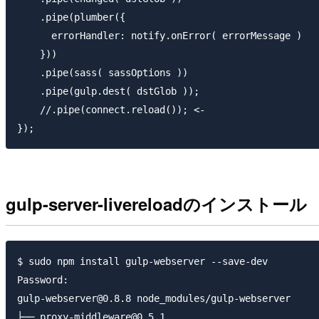
    .pipe(plumber({

      errorHandler: notify.onError( errorMessage )

    }))

    .pipe(sass( sassOptions ))

    .pipe(gulp.dest( dstGlob ));

    //.pipe(connect.reload()); <-

gulp-server-livereloadのインストール
$ sudo npm install gulp-webserver --save-dev

Password:

gulp-webserver@0.8.8 node_modules/gulp-webserver

├── proxy-middleware@0.5.1
