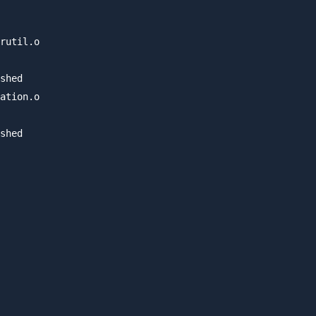
rutil.o

shed

ation.o

shed
