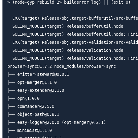
> (node-gyp rebuild 2> builderror.log) || (exit 0)

  CXX(target) Release/obj.target/bufferutil/src/buffe
  SOLINK_MODULE(target) Release/bufferutil.node

  SOLINK_MODULE(target) Release/bufferutil.node: Fini
  CXX(target) Release/obj.target/validation/src/valid
  SOLINK_MODULE(target) Release/validation.node

  SOLINK_MODULE(target) Release/validation.node: Fini
browser-sync@1.7.2 node_modules/browser-sync

├── emitter-steward@0.0.1

├── opt-merger@1.1.0

├── easy-extender@2.1.0

├── opn@1.0.0

├── commander@2.5.0

├── object-path@0.8.1

├── eazy-logger@2.0.0 (opt-merger@0.2.1)

├── minimist@1.1.0
