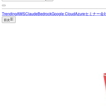
Trending
AWS
Claude
Bedrock
Google Cloud
Azure
セミナー
会
目次