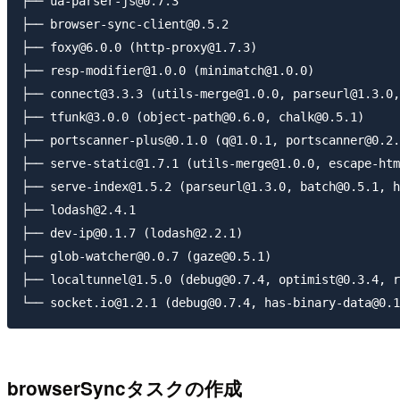
├── ua-parser-js@0.7.3

├── browser-sync-client@0.5.2

├── foxy@6.0.0 (http-proxy@1.7.3)

├── resp-modifier@1.0.0 (minimatch@1.0.0)

├── connect@3.3.3 (utils-merge@1.0.0, parseurl@1.3.0,
├── tfunk@3.0.0 (object-path@0.6.0, chalk@0.5.1)

├── portscanner-plus@0.1.0 (q@1.0.1, portscanner@0.2.
├── serve-static@1.7.1 (utils-merge@1.0.0, escape-htm
├── serve-index@1.5.2 (parseurl@1.3.0, batch@0.5.1, h
├── lodash@2.4.1

├── dev-ip@0.1.7 (lodash@2.2.1)

├── glob-watcher@0.0.7 (gaze@0.5.1)

├── localtunnel@1.5.0 (debug@0.7.4, optimist@0.3.4, r
browserSyncタスクの作成