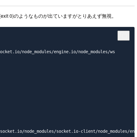
exit 0)
のようなものが出ていますがとりあえず無視。
ocket.io/node_modules/engine.io/node_modules/ws

socket.io/node_modules/socket.io-client/node_modules/eng