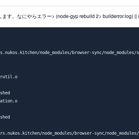
ルします。なにやらエラー
> (node-gyp rebuild 2> builderror.log) || (
s.nukos.kitchen/node_modules/browser-sync/node_modules/s
rutil.o

shed

ation.o

shed

rs.nukos.kitchen/node_modules/browser-sync/node_modules/