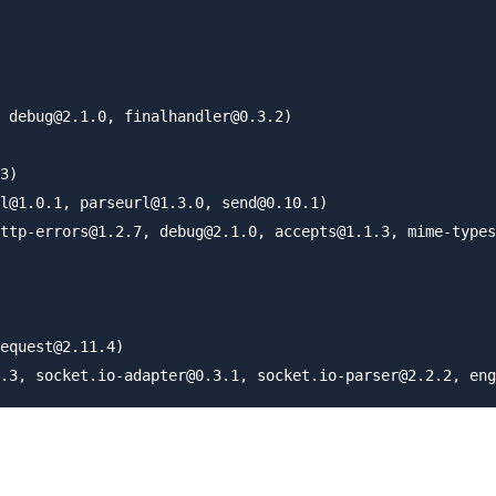
 debug@2.1.0, finalhandler@0.3.2)

3)

l@1.0.1, parseurl@1.3.0, send@0.10.1)

ttp-errors@1.2.7, debug@2.1.0, accepts@1.1.3, mime-types
equest@2.11.4)
