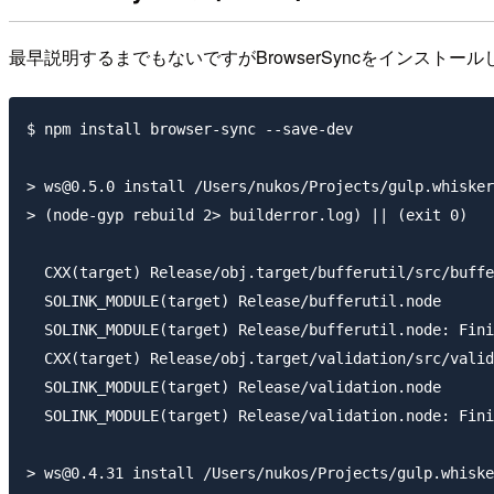
最早説明するまでもないですがBrowserSyncをインストー
$ npm install browser-sync --save-dev

> ws@0.5.0 install /Users/nukos/Projects/gulp.whisker
> (node-gyp rebuild 2> builderror.log) || (exit 0)

  CXX(target) Release/obj.target/bufferutil/src/buffe
  SOLINK_MODULE(target) Release/bufferutil.node

  SOLINK_MODULE(target) Release/bufferutil.node: Fini
  CXX(target) Release/obj.target/validation/src/valid
  SOLINK_MODULE(target) Release/validation.node

  SOLINK_MODULE(target) Release/validation.node: Fini
> ws@0.4.31 install /Users/nukos/Projects/gulp.whiske