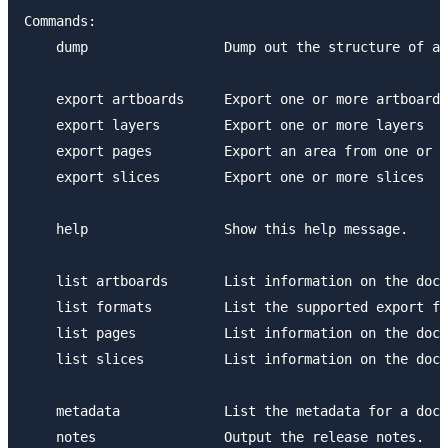
Commands:

    dump                 Dump out the structure of a 
    export artboards     Export one or more artboards

    export layers        Export one or more layers

    export pages         Export an area from one or m
    export slices        Export one or more slices

    help                 Show this help message.

    list artboards       List information on the docu
    list formats         List the supported export fo
    list pages           List information on the docu
    list slices          List information on the docu
    metadata             List the metadata for a docu
    notes                Output the release notes.
