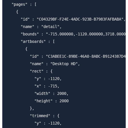
  "pages" : [

    {

      "id" : "C04329BF-F24E-4ADC-923B-B7983FAFBABA",

      "name" : "detail",

      "bounds" : "-715.000000,-1120.000000,3718.00000
      "artboards" : [

        {

          "id" : "C3ABEE1C-89BE-46A0-8ABC-B9124387D47
          "name" : "Desktop HD",

          "rect" : {

            "y" : -1120,

            "x" : -715,

            "width" : 2000,

            "height" : 2000

          },

          "trimmed" : {

            "y" : -1120,
