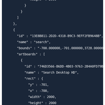
          }

        }

      ]

    },

    {

      "id" : "13E8B811-2D2D-4318-B9C3-9EFF2FB9648B",

      "name" : "search",

      "bounds" : "-700.000000,-701.000000,3728.000000
      "artboards" : [

        {

          "id" : "746D3566-B6DD-4B03-9763-2B4A0FD79B4
          "name" : "Search Desktop HD",

          "rect" : {

            "y" : -701,

            "x" : -700,

            "width" : 2000,

            "height" : 2000
