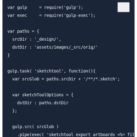
var gulp     = require('gulp');

var exec     = require('gulp-exec');

var paths = {

  srcDir : '_design/',

  dstDir : 'assets/images/_src/orig/'

}

gulp.task( 'sketchtool', function(){

  var srcGlob = paths.srcDir + '/**/*.sketch';

  var sketchToolOptions = {

    dstDir : paths.dstDir

  };

  gulp.src( srcGlob )

    .pipe(exec( 'sketchtool export artboards <%= file