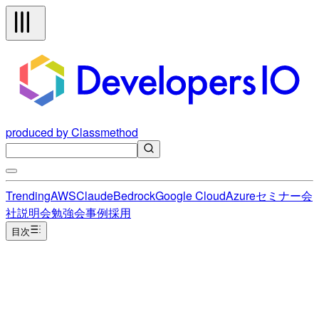
produced by Classmethod
Trending
AWS
Claude
Bedrock
Google Cloud
Azure
セミナー
会
社説明会
勉強会
事例
採用
目次