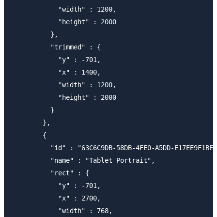
            "width" : 1200,

            "height" : 2000

          },

          "trimmed" : {

            "y" : -701,

            "x" : 1400,

            "width" : 1200,

            "height" : 2000

          }

        },

        {

          "id" : "63C6C9DB-58DB-4FE0-A5DD-E17EE9F1BE8
          "name" : "Tablet Portrait",

          "rect" : {

            "y" : -701,

            "x" : 2700,

            "width" : 768,
