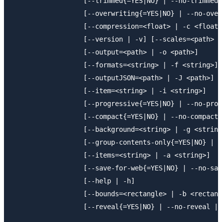
                  [--trimmed{=YES|NO} | --no-trimmed 
                  [--overwriting{=YES|NO} | --no-over
                  [--compression=<float> | -c <float>
                  [--version | -v] [--scales=<path> |
                  [--output=<path> | -o <path>]

                  [--formats=<string> | -f <string>]

                  [--outputJSON=<path> | -J <path>]

                  [--item=<string> | -i <string>]

                  [--progressive{=YES|NO} | --no-prog
                  [--compact{=YES|NO} | --no-compact 
                  [--background=<string> | -g <string
                  [--group-contents-only{=YES|NO} | -
                  [--items=<string> | -a <string>]

                  [--save-for-web{=YES|NO} | --no-sav
                  [--help | -h]

                  [--bounds=<rectangle> | -b <rectang
                  [--reveal{=YES|NO} | --no-reveal | 