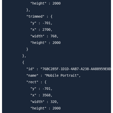
            "height" : 2000

          },

          "trimmed" : {

            "y" : -701,

            "x" : 2700,

            "width" : 768,

            "height" : 2000

          }

        },

        {

          "id" : "76BC285F-1D1D-4AB7-A238-AA88959E0DA
          "name" : "Mobile Portrait",

          "rect" : {

            "y" : -701,

            "x" : 3568,

            "width" : 320,

            "height" : 2000
