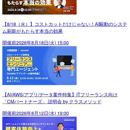
【8/18（火）】コストカットだけじゃない！AI駆動のシステ
ム刷新がもたらす本当の効果
開催前
2026年8月18日(火) 15:00
【AI/AWS/アプリ/データ案件特集】ITフリーランス向け
「CMパートナーズ」 説明会 by クラスメソッド
開催前
2026年8月12日(水) 19:00