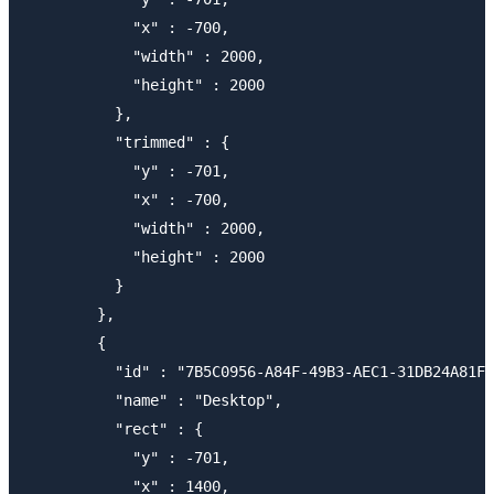
            "x" : -700,

            "width" : 2000,

            "height" : 2000

          },

          "trimmed" : {

            "y" : -701,

            "x" : -700,

            "width" : 2000,

            "height" : 2000

          }

        },

        {

          "id" : "7B5C0956-A84F-49B3-AEC1-31DB24A81F8
          "name" : "Desktop",

          "rect" : {

            "y" : -701,

            "x" : 1400,
