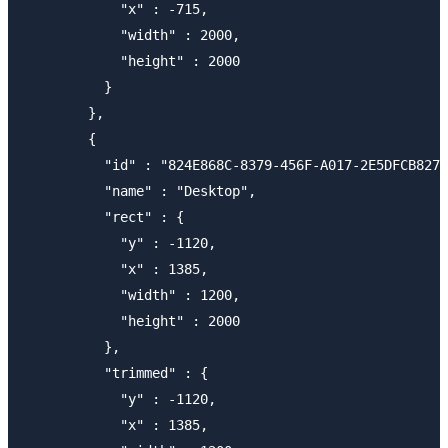
            "x" : -715,

            "width" : 2000,

            "height" : 2000

          }

        },

        {

          "id" : "824E868C-8379-456F-A017-2E5DFCB8278
          "name" : "Desktop",

          "rect" : {

            "y" : -1120,

            "x" : 1385,

            "width" : 1200,

            "height" : 2000

          },

          "trimmed" : {

            "y" : -1120,

            "x" : 1385,
