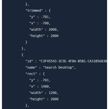
          },

          "trimmed" : {

            "y" : -701,

            "x" : -700,

            "width" : 2000,

            "height" : 2000

          }

        },

        {

          "id" : "C3F45543-3C5E-4F8A-B5B1-CA31B56838A
          "name" : "Search Desktop",

          "rect" : {

            "y" : -701,

            "x" : 1400,

            "width" : 1200,

            "height" : 2000

          },
