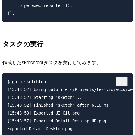
    .pipe(exec.reporter());

タスクの実行
作成したsketchtoolタスクを実行してみます。
$ gulp sketchtool

[15:48:52] Using gulpfile ~/Projects/test.io/vccw/www
[15:48:52] Starting 'sketch'...

[15:48:52] Finished 'sketch' after 6.16 ms

[15:48:53] Exported UI Kit.png

[15:48:57] Exported Detail Desktop HD.png

Exported Detail Desktop.png
