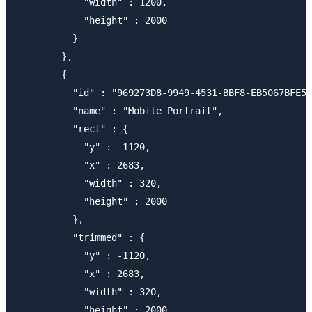
            "width" : 1200,

            "height" : 2000

          }

        },

        {

          "id" : "969273D8-9949-4531-BBF8-EB5067BFE51
          "name" : "Mobile Portrait",

          "rect" : {

            "y" : -1120,

            "x" : 2683,

            "width" : 320,

            "height" : 2000

          },

          "trimmed" : {

            "y" : -1120,

            "x" : 2683,

            "width" : 320,

            "height" : 2000
