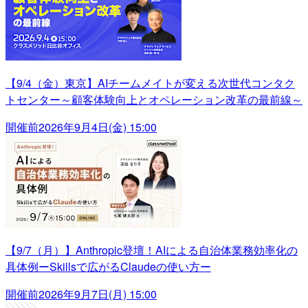
【9/4（金）東京】AIチームメイトが変える次世代コンタク
トセンター～顧客体験向上とオペレーション改革の最前線～
開催前
2026年9月4日(金) 15:00
【9/7（月）】Anthropic登壇！AIによる自治体業務効率化の
具体例ーSkillsで広がるClaudeの使い方ー
開催前
2026年9月7日(月) 15:00