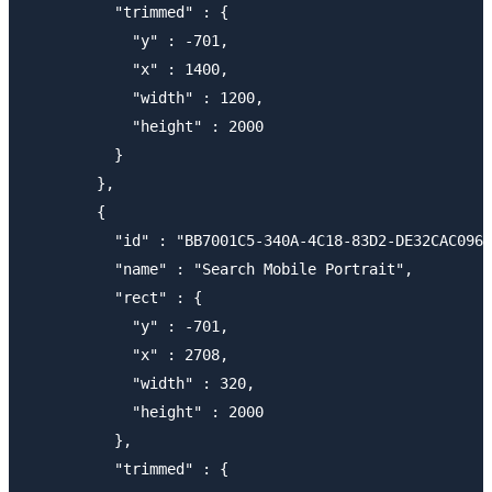
          "trimmed" : {

            "y" : -701,

            "x" : 1400,

            "width" : 1200,

            "height" : 2000

          }

        },

        {

          "id" : "BB7001C5-340A-4C18-83D2-DE32CAC0964
          "name" : "Search Mobile Portrait",

          "rect" : {

            "y" : -701,

            "x" : 2708,

            "width" : 320,

            "height" : 2000

          },

          "trimmed" : {
