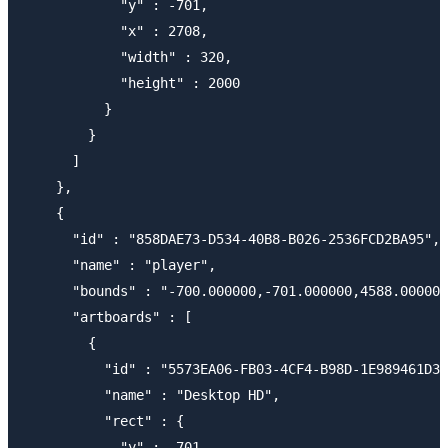
            "y" : -701,

            "x" : 2708,

            "width" : 320,

            "height" : 2000

          }

        }

      ]

    },

    {

      "id" : "858DAE73-D534-40B8-B026-2536FCD2BA95",

      "name" : "player",

      "bounds" : "-700.000000,-701.000000,4588.000000
      "artboards" : [

        {

          "id" : "5573EA06-FB03-4CF4-B98D-1E989461D36
          "name" : "Desktop HD",

          "rect" : {

            "y" : -701,
