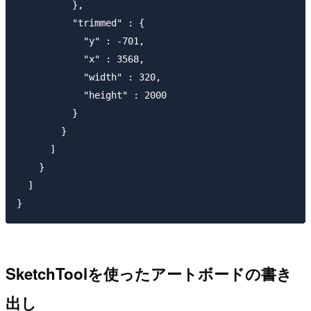
          },

          "trimmed" : {

            "y" : -701,

            "x" : 3568,

            "width" : 320,

            "height" : 2000

          }

        }

      ]

    }

  ]

SketchToolを使ったアートボードの書き
出し