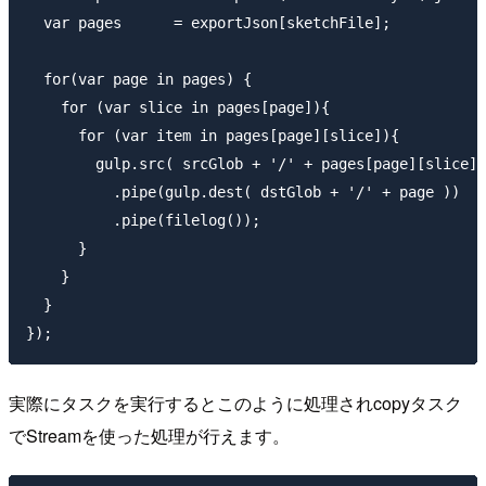
  var pages      = exportJson[sketchFile];

  for(var page in pages) {

    for (var slice in pages[page]){

      for (var item in pages[page][slice]){

        gulp.src( srcGlob + '/' + pages[page][slice][
          .pipe(gulp.dest( dstGlob + '/' + page ))

          .pipe(filelog());

      }

    }

  }

実際にタスクを実行するとこのように処理されcopyタスク
でStreamを使った処理が行えます。