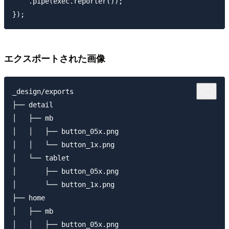
    .pipe(exec.reporter());

エクスポートされた画像
_design/exports

├── detail

│   ├── mb

│   │   ├── button_05x.png

│   │   └── button_1x.png

│   └── tablet

│       ├── button_05x.png

│       └── button_1x.png

├── home

│   ├── mb

│   │   ├── button_05x.png
