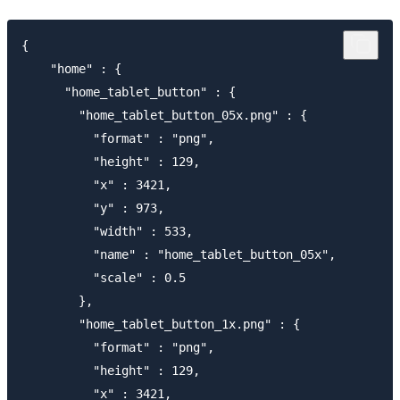
{

    "home" : {

      "home_tablet_button" : {

        "home_tablet_button_05x.png" : {

          "format" : "png",

          "height" : 129,

          "x" : 3421,

          "y" : 973,

          "width" : 533,

          "name" : "home_tablet_button_05x",

          "scale" : 0.5

        },

        "home_tablet_button_1x.png" : {

          "format" : "png",

          "height" : 129,

          "x" : 3421,
